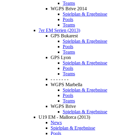
Teams
WGPS Brive 2014
Spielplan & Ergebnisse
Pools
Teams
7er EM Serien (2013)
GPS Bukarest
Spielplan & Ergebnisse
Pools
Teams
GPS Lyon
Spielplan & Ergebnisse
Pools
Teams
- - - - - - -
WGPS Marbella
Spielplan & Ergebnisse
Pools
Teams
WGPS Brive
Spielplan & Ergebnisse
U19 EM - Mallorca (2013)
News
Spielplan & Ergebnisse
Pools