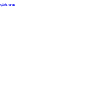
gistrieren