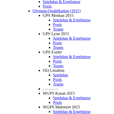
Spielplan & Ergebnisse
Pools
Olympia-Qualifikation (2015)
GPS Moskau 2015
Spielplan & Ergebnisse
Pools
Teams
GPS Lyon 2015
Spielplan & Ergebnisse
Pools
Teams
GPS Exeter
Spielplan & Ergebnisse
Pools
Teams
OQ Lissabon
Spielplan
Pools
Teams
- - - - - - -
WGPS Kazan 2015
Spielplan & Ergebnisse
Pools
WGPS Malemort 2015
Spielplan & Ergebnisse