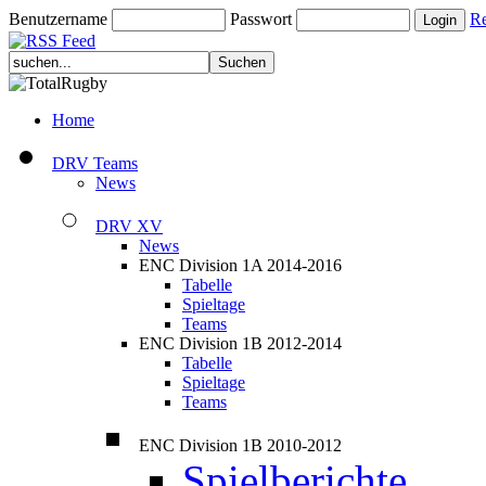
Benutzername
Passwort
Re
Home
DRV Teams
News
DRV XV
News
ENC Division 1A 2014-2016
Tabelle
Spieltage
Teams
ENC Division 1B 2012-2014
Tabelle
Spieltage
Teams
ENC Division 1B 2010-2012
Spielberichte