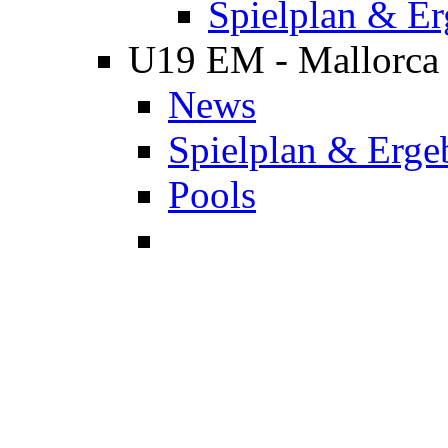
Spielplan & Er
U19 EM - Mallorca
News
Spielplan & Erge
Pools