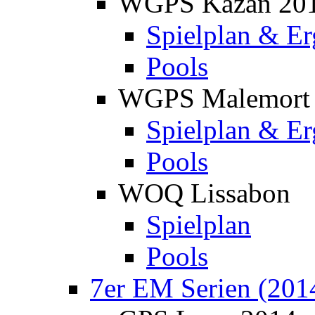
WGPS Kazan 20
Spielplan & Er
Pools
WGPS Malemort
Spielplan & Er
Pools
WOQ Lissabon
Spielplan
Pools
7er EM Serien (201