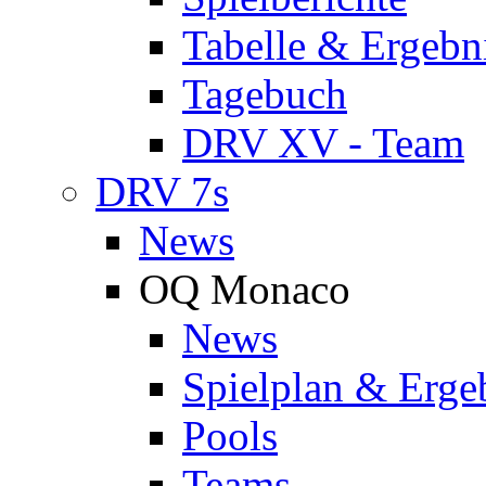
Tabelle & Ergebn
Tagebuch
DRV XV - Team
DRV 7s
News
OQ Monaco
News
Spielplan & Erge
Pools
Teams