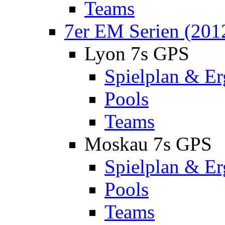
Teams
7er EM Serien (201
Lyon 7s GPS
Spielplan & Er
Pools
Teams
Moskau 7s GPS
Spielplan & Er
Pools
Teams