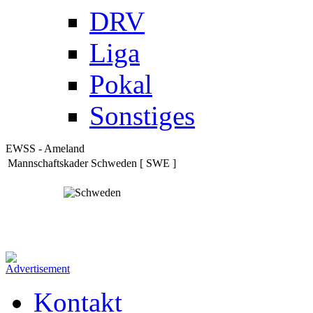
DRV
Liga
Pokal
Sonstiges
EWSS - Ameland
Mannschaftskader Schweden [ SWE ]
Kontakt