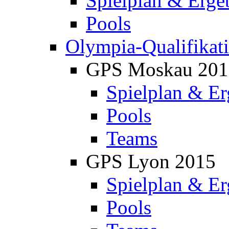
Spielplan & Erge
Pools
Olympia-Qualifikat
GPS Moskau 201
Spielplan & Er
Pools
Teams
GPS Lyon 2015
Spielplan & Er
Pools