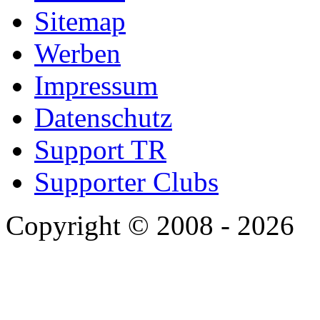
Sitemap
Werben
Impressum
Datenschutz
Support TR
Supporter Clubs
Copyright © 2008 - 2026