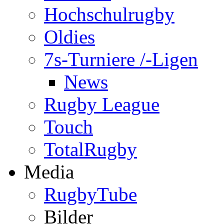
Hochschulrugby
Oldies
7s-Turniere /-Ligen
News
Rugby League
Touch
TotalRugby
Media
RugbyTube
Bilder