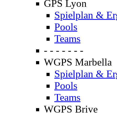
GPS Lyon
Spielplan & Er
Pools
Teams
- - - - - - -
WGPS Marbella
Spielplan & Er
Pools
Teams
WGPS Brive