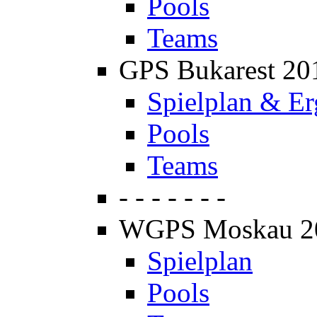
Pools
Teams
GPS Bukarest 20
Spielplan & Er
Pools
Teams
- - - - - - -
WGPS Moskau 2
Spielplan
Pools