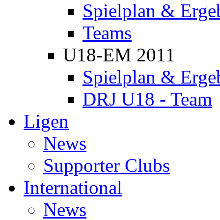
Spielplan & Erge
Teams
U18-EM 2011
Spielplan & Erge
DRJ U18 - Team
Ligen
News
Supporter Clubs
International
News