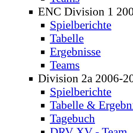
ENC Division 1 20
Spielberichte
Tabelle
Ergebnisse
Teams
Division 2a 2006-2
Spielberichte
Tabelle & Ergebn
Tagebuch
DRV XV - Team