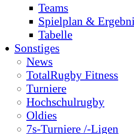
Teams
Spielplan & Ergebni
Tabelle
Sonstiges
News
TotalRugby Fitness
Turniere
Hochschulrugby
Oldies
7s-Turniere /-Ligen