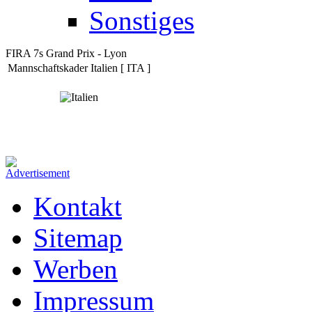
Sonstiges
FIRA 7s Grand Prix - Lyon
Mannschaftskader Italien [ ITA ]
Kontakt
Sitemap
Werben
Impressum