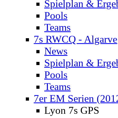
Spielplan & Erge
Pools
Teams
7s RWCQ - Algarve
News
Spielplan & Erge
Pools
Teams
7er EM Serien (201
Lyon 7s GPS