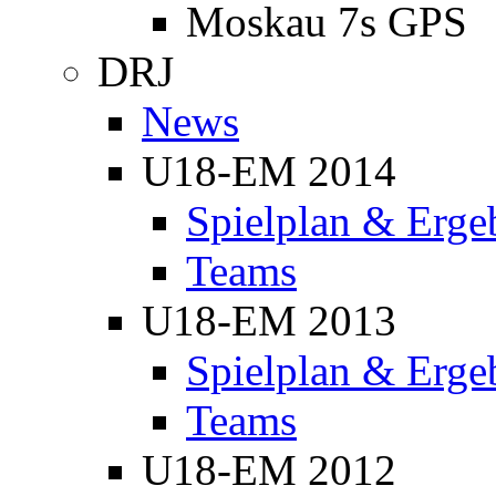
Moskau 7s GPS
DRJ
News
U18-EM 2014
Spielplan & Erge
Teams
U18-EM 2013
Spielplan & Erge
Teams
U18-EM 2012