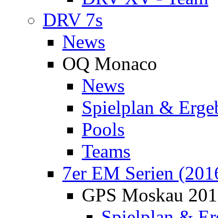
DRV 7s
News
OQ Monaco
News
Spielplan & Erge
Pools
Teams
7er EM Serien (201
GPS Moskau 201
Spielplan & Er