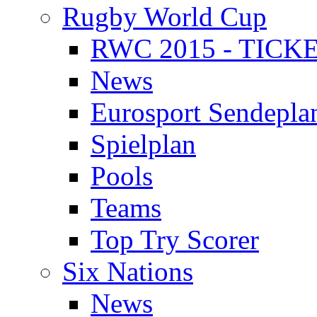
Rugby World Cup
RWC 2015 - TICK
News
Eurosport Sendepla
Spielplan
Pools
Teams
Top Try Scorer
Six Nations
News