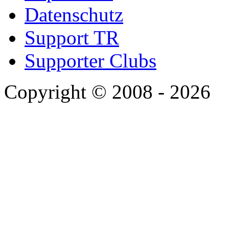
Datenschutz
Support TR
Supporter Clubs
Copyright © 2008 - 2026