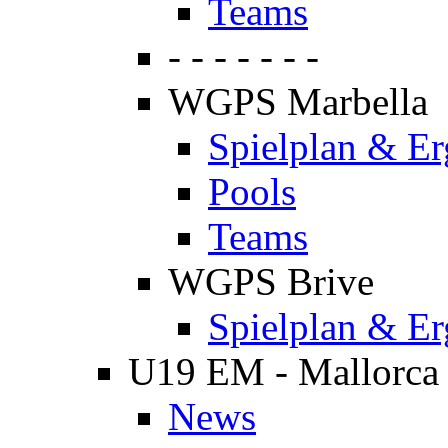
Teams
- - - - - - -
WGPS Marbella
Spielplan & Er
Pools
Teams
WGPS Brive
Spielplan & Er
U19 EM - Mallorca
News