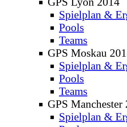
GPS Lyon 2014
Spielplan & Er
Pools
Teams
GPS Moskau 201
Spielplan & Er
Pools
Teams
GPS Manchester 
Spielplan & Er