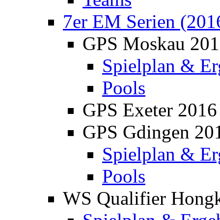
7er EM Serien (201
GPS Moskau 201
Spielplan & Er
Pools
GPS Exeter 2016
GPS Gdingen 20
Spielplan & Er
Pools
WS Qualifier Hong