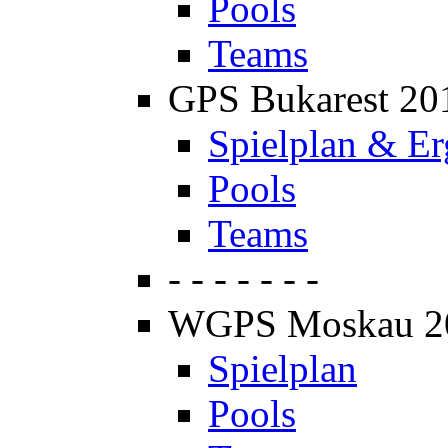
Pools
Teams
GPS Bukarest 20
Spielplan & Er
Pools
Teams
- - - - - - -
WGPS Moskau 2
Spielplan
Pools