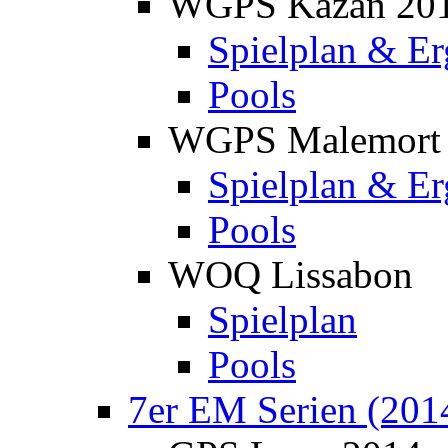
WGPS Kazan 20
Spielplan & Er
Pools
WGPS Malemort
Spielplan & Er
Pools
WOQ Lissabon
Spielplan
Pools
7er EM Serien (201