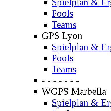
Spielplan & Er
Pools
Teams
GPS Lyon
Spielplan & Er
Pools
Teams
- - - - - - -
WGPS Marbella
Spielplan & Er