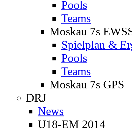
Pools
Teams
Moskau 7s EWS
Spielplan & Er
Pools
Teams
Moskau 7s GPS
DRJ
News
U18-EM 2014