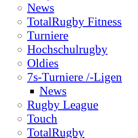
News
TotalRugby Fitness
Turniere
Hochschulrugby
Oldies
7s-Turniere /-Ligen
News
Rugby League
Touch
TotalRugby