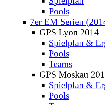
Spielplan
Pools
7er EM Serien (201
GPS Lyon 2014
Spielplan & Er
Pools
Teams
GPS Moskau 201
Spielplan & Er
Pools