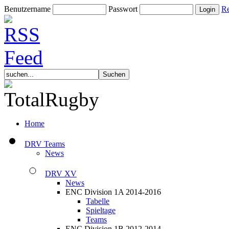
Benutzername
Passwort
Re
Home
DRV Teams
News
DRV XV
News
ENC Division 1A 2014-2016
Tabelle
Spieltage
Teams
ENC Division 1B 2012-2014