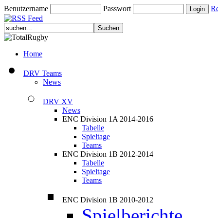
Benutzername
Passwort
Re
Home
DRV Teams
News
DRV XV
News
ENC Division 1A 2014-2016
Tabelle
Spieltage
Teams
ENC Division 1B 2012-2014
Tabelle
Spieltage
Teams
ENC Division 1B 2010-2012
Spielberichte