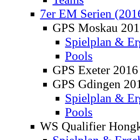
7er EM Serien (201
GPS Moskau 201
Spielplan & Er
Pools
GPS Exeter 2016
GPS Gdingen 20
Spielplan & Er
Pools
WS Qualifier Hong