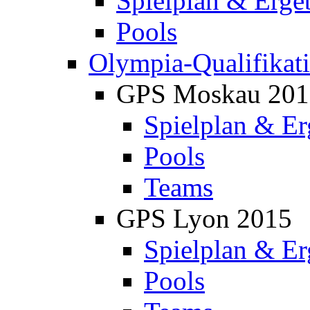
Spielplan & Erge
Pools
Olympia-Qualifikat
GPS Moskau 201
Spielplan & Er
Pools
Teams
GPS Lyon 2015
Spielplan & Er
Pools