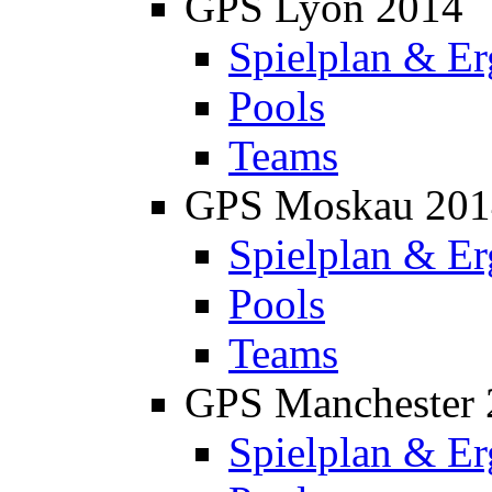
GPS Lyon 2014
Spielplan & Er
Pools
Teams
GPS Moskau 201
Spielplan & Er
Pools
Teams
GPS Manchester 
Spielplan & Er