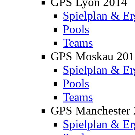
GPS Lyon 2014
Spielplan & Er
Pools
Teams
GPS Moskau 201
Spielplan & Er
Pools
Teams
GPS Manchester 
Spielplan & Er