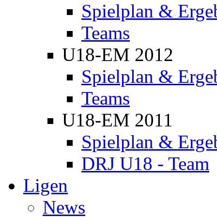
Spielplan & Erge
Teams
U18-EM 2012
Spielplan & Erge
Teams
U18-EM 2011
Spielplan & Erge
DRJ U18 - Team
Ligen
News