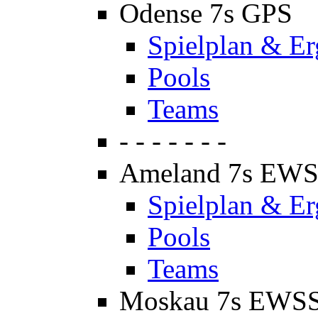
Odense 7s GPS
Spielplan & Er
Pools
Teams
- - - - - - -
Ameland 7s EW
Spielplan & Er
Pools
Teams
Moskau 7s EWS