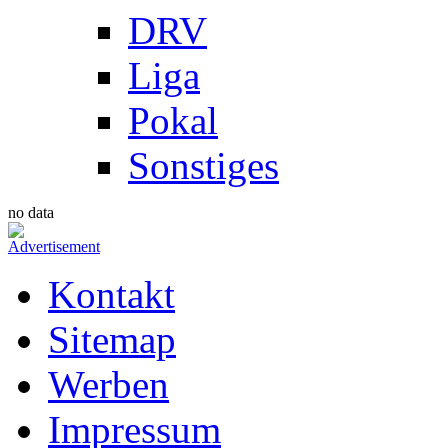
DRV
Liga
Pokal
Sonstiges
no data
Kontakt
Sitemap
Werben
Impressum