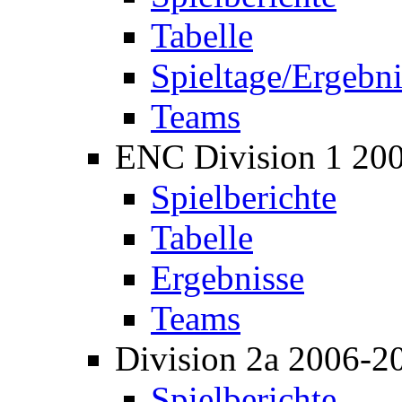
Tabelle
Spieltage/Ergebni
Teams
ENC Division 1 20
Spielberichte
Tabelle
Ergebnisse
Teams
Division 2a 2006-2
Spielberichte