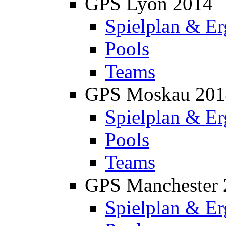
GPS Lyon 2014
Spielplan & Er
Pools
Teams
GPS Moskau 201
Spielplan & Er
Pools
Teams
GPS Manchester 
Spielplan & Er