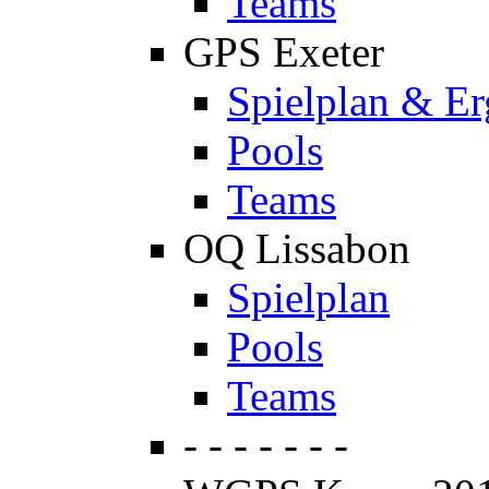
Teams
GPS Exeter
Spielplan & Er
Pools
Teams
OQ Lissabon
Spielplan
Pools
Teams
- - - - - - -