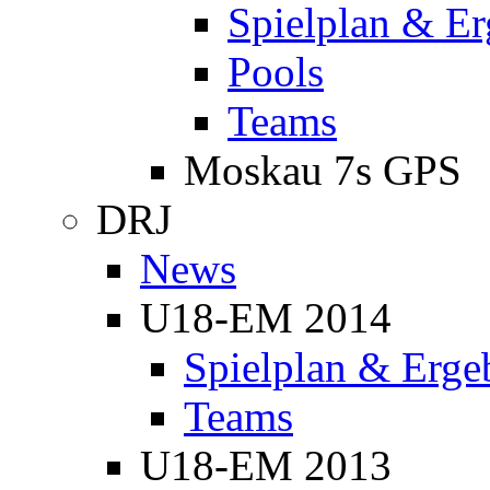
Spielplan & Er
Pools
Teams
Moskau 7s GPS
DRJ
News
U18-EM 2014
Spielplan & Erge
Teams
U18-EM 2013