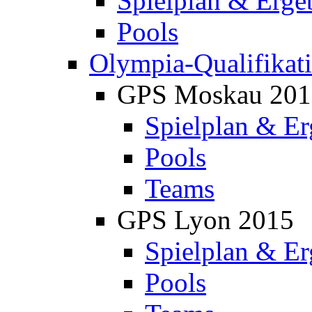
Spielplan & Erge
Pools
Olympia-Qualifikat
GPS Moskau 201
Spielplan & Er
Pools
Teams
GPS Lyon 2015
Spielplan & Er
Pools