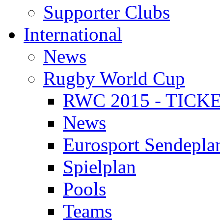
Supporter Clubs
International
News
Rugby World Cup
RWC 2015 - TICK
News
Eurosport Sendepla
Spielplan
Pools
Teams