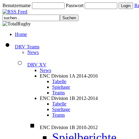
Benutzername
Passwort
Re
Home
DRV Teams
News
DRV XV
News
ENC Division 1A 2014-2016
Tabelle
Spieltage
Teams
ENC Division 1B 2012-2014
Tabelle
Spieltage
Teams
ENC Division 1B 2010-2012
Spielberichte