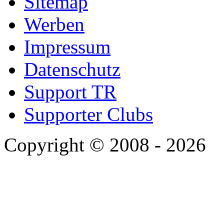
Sitemap
Werben
Impressum
Datenschutz
Support TR
Supporter Clubs
Copyright © 2008 - 2026