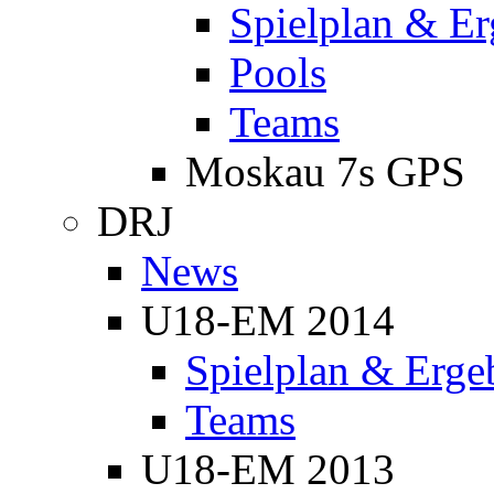
Spielplan & Er
Pools
Teams
Moskau 7s GPS
DRJ
News
U18-EM 2014
Spielplan & Erge
Teams
U18-EM 2013