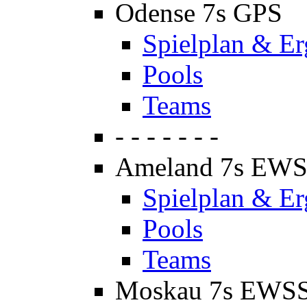
Odense 7s GPS
Spielplan & Er
Pools
Teams
- - - - - - -
Ameland 7s EW
Spielplan & Er
Pools
Teams
Moskau 7s EWS