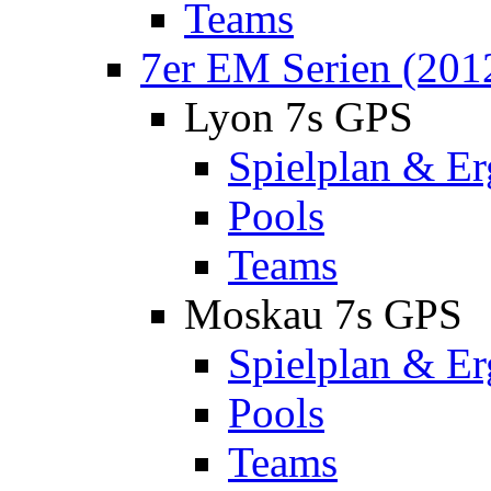
Teams
7er EM Serien (201
Lyon 7s GPS
Spielplan & Er
Pools
Teams
Moskau 7s GPS
Spielplan & Er
Pools
Teams