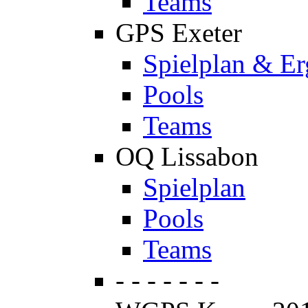
Teams
GPS Exeter
Spielplan & Er
Pools
Teams
OQ Lissabon
Spielplan
Pools
Teams
- - - - - - -