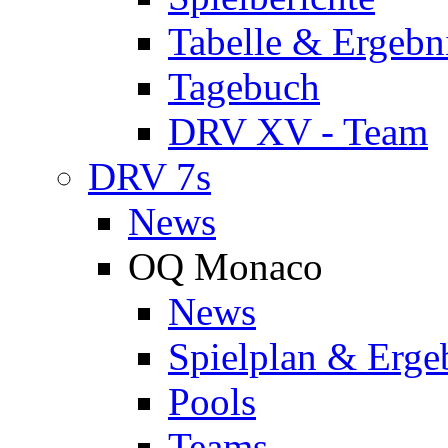
Tabelle & Ergebn
Tagebuch
DRV XV - Team
DRV 7s
News
OQ Monaco
News
Spielplan & Erge
Pools
Teams