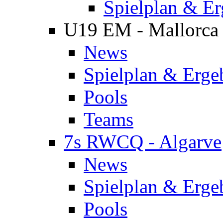
Spielplan & Er
U19 EM - Mallorca
News
Spielplan & Erge
Pools
Teams
7s RWCQ - Algarve
News
Spielplan & Erge
Pools