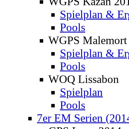
WGPS Kazan 20
Spielplan & Er
Pools
WGPS Malemort
Spielplan & Er
Pools
WOQ Lissabon
Spielplan
Pools
7er EM Serien (201