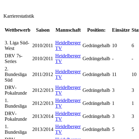
Karrierestatistik
Wettbewerb
Saison
Mannschaft
Position:
Einsätze
Sta
3. Liga Süd-
Heidelberger
2010/2011
Gedrängehalb
10
6
West
TV
DRV 7s-
Heidelberger
2010/2011
Gedrängehalb
-
-
Series
TV
2.
Heidelberger
Bundesliga
2011/2012
Gedrängehalb
11
10
TV
Süd
DRV-
Heidelberger
2012/2013
Gedrängehalb
3
3
Pokalrunde
TV
1.
Heidelberger
2012/2013
Gedrängehalb
1
1
Bundesliga
TV
DRV-
Heidelberger
2013/2014
Gedrängehalb
3
3
Pokalrunde
TV
1.
Heidelberger
2013/2014
Gedrängehalb
5
5
Bundesliga
TV