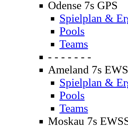
Odense 7s GPS
Spielplan & Er
Pools
Teams
- - - - - - -
Ameland 7s EW
Spielplan & Er
Pools
Teams
Moskau 7s EWS