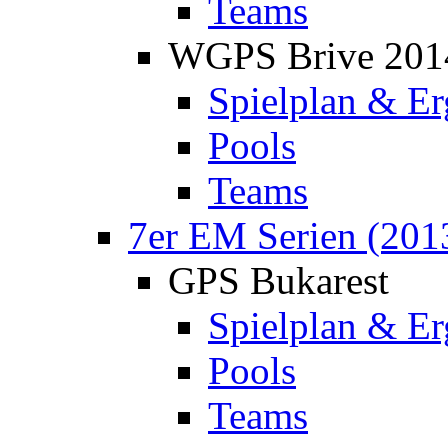
Teams
WGPS Brive 201
Spielplan & Er
Pools
Teams
7er EM Serien (201
GPS Bukarest
Spielplan & Er
Pools
Teams