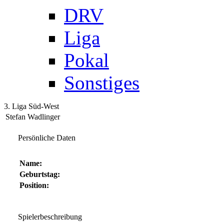
DRV
Liga
Pokal
Sonstiges
3. Liga Süd-West
Stefan Wadlinger
Persönliche Daten
Name:
Geburtstag:
Position:
Spielerbeschreibung