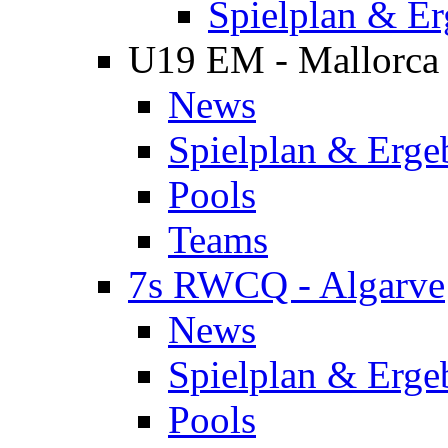
Spielplan & Er
U19 EM - Mallorca
News
Spielplan & Erge
Pools
Teams
7s RWCQ - Algarve
News
Spielplan & Erge
Pools