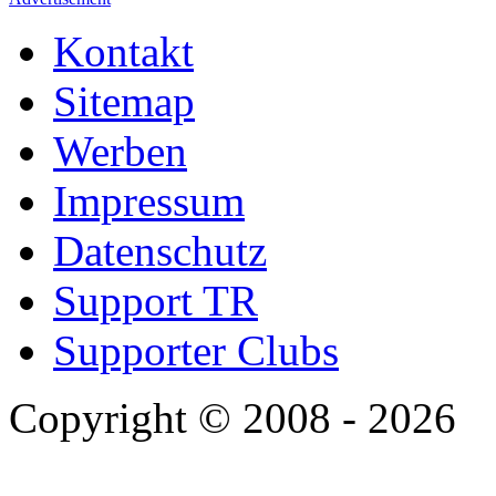
Kontakt
Sitemap
Werben
Impressum
Datenschutz
Support TR
Supporter Clubs
Copyright © 2008 - 2026