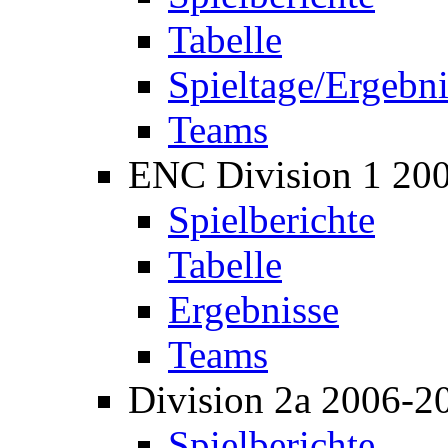
Tabelle
Spieltage/Ergebni
Teams
ENC Division 1 20
Spielberichte
Tabelle
Ergebnisse
Teams
Division 2a 2006-2
Spielberichte