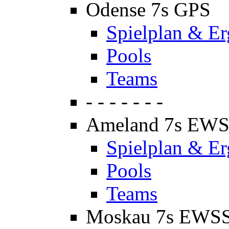
Odense 7s GPS
Spielplan & Er
Pools
Teams
- - - - - - -
Ameland 7s EW
Spielplan & Er
Pools
Teams
Moskau 7s EWS