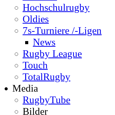
Hochschulrugby
Oldies
7s-Turniere /-Ligen
News
Rugby League
Touch
TotalRugby
Media
RugbyTube
Bilder