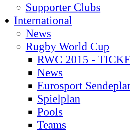
Supporter Clubs
International
News
Rugby World Cup
RWC 2015 - TICK
News
Eurosport Sendepla
Spielplan
Pools
Teams