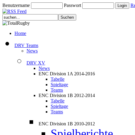
Benutzername
Passwort
Re
Home
DRV Teams
News
DRV XV
News
ENC Division 1A 2014-2016
Tabelle
Spieltage
Teams
ENC Division 1B 2012-2014
Tabelle
Spieltage
Teams
ENC Division 1B 2010-2012
Spielberichte