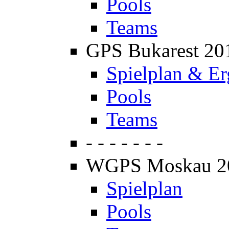
Pools
Teams
GPS Bukarest 20
Spielplan & Er
Pools
Teams
- - - - - - -
WGPS Moskau 2
Spielplan
Pools