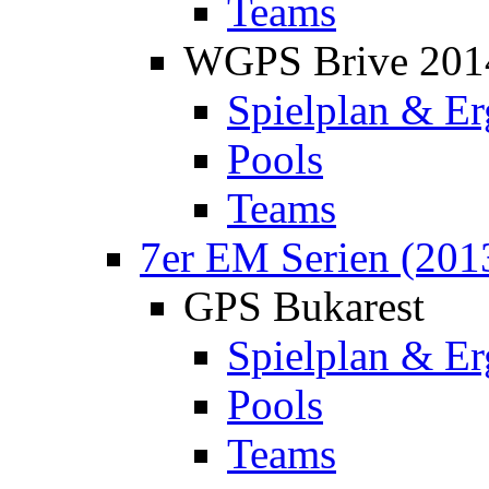
Teams
WGPS Brive 201
Spielplan & Er
Pools
Teams
7er EM Serien (201
GPS Bukarest
Spielplan & Er
Pools
Teams