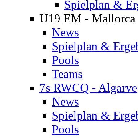
Spielplan & Er
U19 EM - Mallorca
News
Spielplan & Erge
Pools
Teams
7s RWCQ - Algarve
News
Spielplan & Erge
Pools