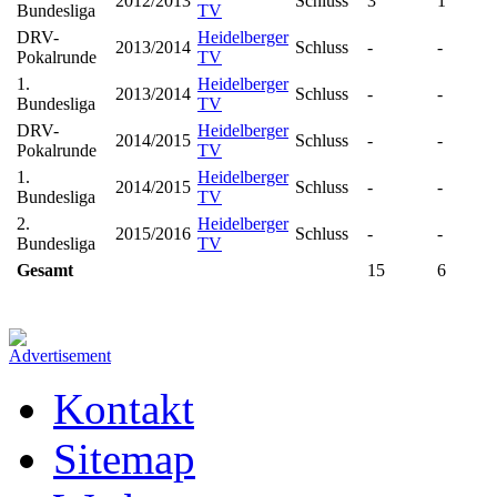
2012/2013
Schluss
3
1
Bundesliga
TV
DRV-
Heidelberger
2013/2014
Schluss
-
-
Pokalrunde
TV
1.
Heidelberger
2013/2014
Schluss
-
-
Bundesliga
TV
DRV-
Heidelberger
2014/2015
Schluss
-
-
Pokalrunde
TV
1.
Heidelberger
2014/2015
Schluss
-
-
Bundesliga
TV
2.
Heidelberger
2015/2016
Schluss
-
-
Bundesliga
TV
Gesamt
15
6
Kontakt
Sitemap