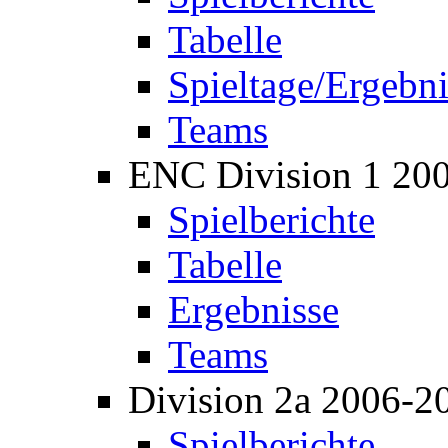
Tabelle
Spieltage/Ergebni
Teams
ENC Division 1 20
Spielberichte
Tabelle
Ergebnisse
Teams
Division 2a 2006-2
Spielberichte