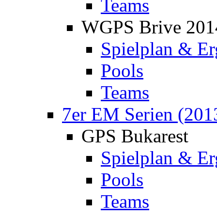
Teams
WGPS Brive 201
Spielplan & Er
Pools
Teams
7er EM Serien (201
GPS Bukarest
Spielplan & Er
Pools
Teams