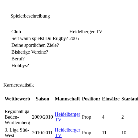
Spielerbeschreibung
Club
Heidelberger TV
Seit wann spielst Du Rugby?
2005
Deine sportlichen Ziele?
Bisherige Vereine?
Beruf?
Hobbys?
Karrierestatistik
Wettbewerb
Saison
Mannschaft
Position:
Einsätze
Startauf
Regionalliga
Heidelberger
Baden-
2009/2010
Prop
4
2
TV
Württemberg
3. Liga Süd-
Heidelberger
2010/2011
Prop
11
10
West
TV