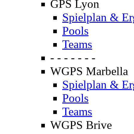
GPS Lyon
Spielplan & Er
Pools
Teams
- - - - - - -
WGPS Marbella
Spielplan & Er
Pools
Teams
WGPS Brive