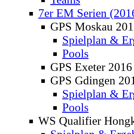
7er EM Serien (201
GPS Moskau 201
Spielplan & Er
Pools
GPS Exeter 2016
GPS Gdingen 20
Spielplan & Er
Pools
WS Qualifier Hong