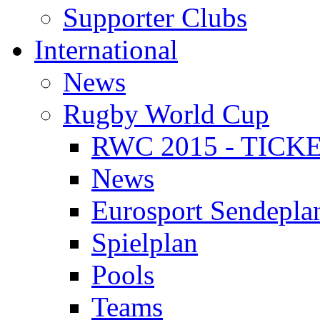
Supporter Clubs
International
News
Rugby World Cup
RWC 2015 - TICK
News
Eurosport Sendepla
Spielplan
Pools
Teams