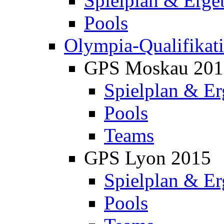
Spielplan & Erge
Pools
Olympia-Qualifikat
GPS Moskau 201
Spielplan & Er
Pools
Teams
GPS Lyon 2015
Spielplan & Er
Pools