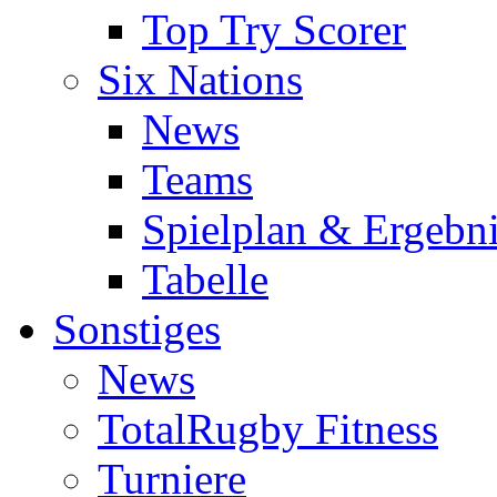
Top Try Scorer
Six Nations
News
Teams
Spielplan & Ergebni
Tabelle
Sonstiges
News
TotalRugby Fitness
Turniere