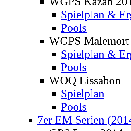
WGPS Kazan 20
Spielplan & Er
Pools
WGPS Malemort
Spielplan & Er
Pools
WOQ Lissabon
Spielplan
Pools
7er EM Serien (201