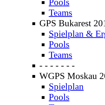
Pools
Teams
GPS Bukarest 20
Spielplan & Er
Pools
Teams
- - - - - - -
WGPS Moskau 2
Spielplan
Pools