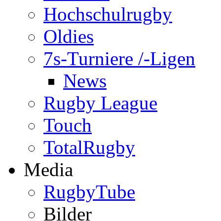
Hochschulrugby
Oldies
7s-Turniere /-Ligen
News
Rugby League
Touch
TotalRugby
Media
RugbyTube
Bilder