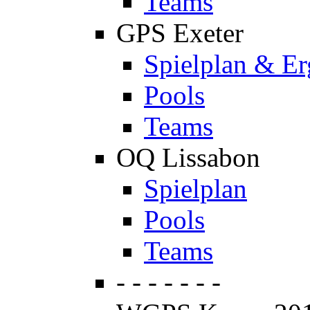
Teams
GPS Exeter
Spielplan & Er
Pools
Teams
OQ Lissabon
Spielplan
Pools
Teams
- - - - - - -