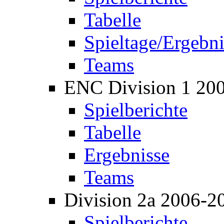
Tabelle
Spieltage/Ergebni
Teams
ENC Division 1 20
Spielberichte
Tabelle
Ergebnisse
Teams
Division 2a 2006-2
Spielberichte