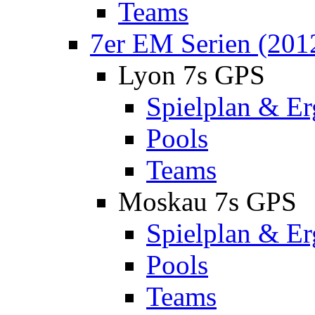
Teams
7er EM Serien (201
Lyon 7s GPS
Spielplan & Er
Pools
Teams
Moskau 7s GPS
Spielplan & Er
Pools
Teams