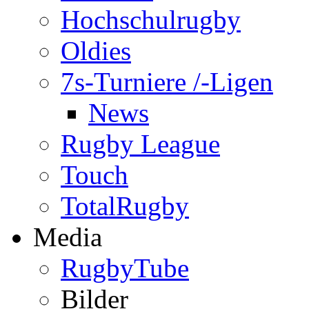
Hochschulrugby
Oldies
7s-Turniere /-Ligen
News
Rugby League
Touch
TotalRugby
Media
RugbyTube
Bilder