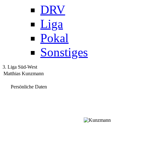
DRV
Liga
Pokal
Sonstiges
3. Liga Süd-West
Matthias Kunzmann
Persönliche Daten