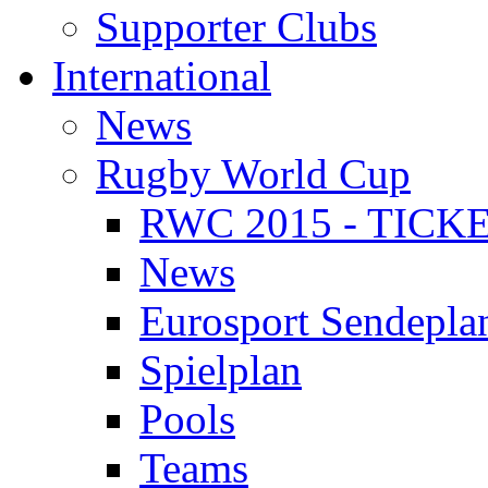
Supporter Clubs
International
News
Rugby World Cup
RWC 2015 - TICK
News
Eurosport Sendepla
Spielplan
Pools
Teams