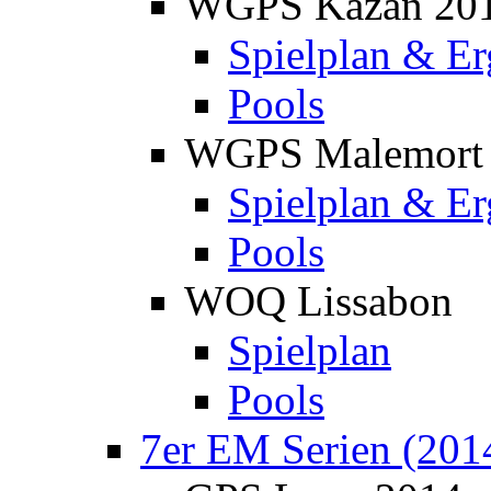
WGPS Kazan 20
Spielplan & Er
Pools
WGPS Malemort
Spielplan & Er
Pools
WOQ Lissabon
Spielplan
Pools
7er EM Serien (201