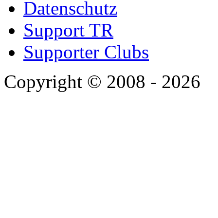
Datenschutz
Support TR
Supporter Clubs
Copyright © 2008 - 2026