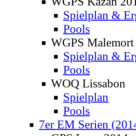
WGPS Kazan 20
Spielplan & Er
Pools
WGPS Malemort
Spielplan & Er
Pools
WOQ Lissabon
Spielplan
Pools
7er EM Serien (201