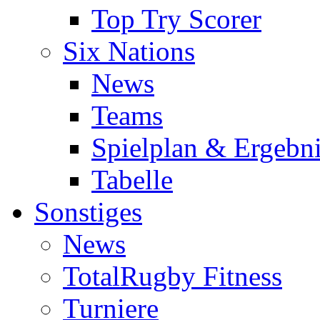
Top Try Scorer
Six Nations
News
Teams
Spielplan & Ergebni
Tabelle
Sonstiges
News
TotalRugby Fitness
Turniere