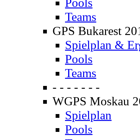
Pools
Teams
GPS Bukarest 20
Spielplan & Er
Pools
Teams
- - - - - - -
WGPS Moskau 2
Spielplan
Pools