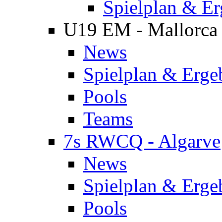
Spielplan & Er
U19 EM - Mallorca
News
Spielplan & Erge
Pools
Teams
7s RWCQ - Algarve
News
Spielplan & Erge
Pools