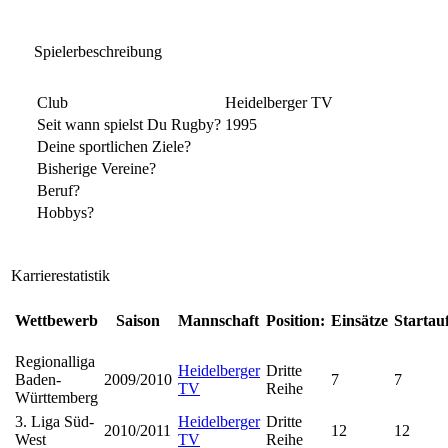
Spielerbeschreibung
Club
Heidelberger TV
Seit wann spielst Du Rugby?
1995
Deine sportlichen Ziele?
Bisherige Vereine?
Beruf?
Hobbys?
Karrierestatistik
Wettbewerb
Saison
Mannschaft
Position:
Einsätze
Startauf
Regionalliga
Heidelberger
Dritte
Baden-
2009/2010
7
7
TV
Reihe
Württemberg
3. Liga Süd-
Heidelberger
Dritte
2010/2011
12
12
West
TV
Reihe