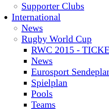
Supporter Clubs
International
News
Rugby World Cup
RWC 2015 - TICK
News
Eurosport Sendepla
Spielplan
Pools
Teams