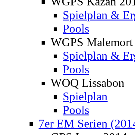
WGPS Kazan 20
Spielplan & Er
Pools
WGPS Malemort
Spielplan & Er
Pools
WOQ Lissabon
Spielplan
Pools
7er EM Serien (201