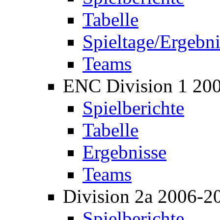
Tabelle
Spieltage/Ergebni
Teams
ENC Division 1 20
Spielberichte
Tabelle
Ergebnisse
Teams
Division 2a 2006-2
Spielberichte