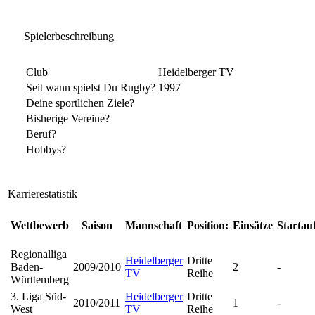
Spielerbeschreibung
Club
Heidelberger TV
Seit wann spielst Du Rugby?
1997
Deine sportlichen Ziele?
Bisherige Vereine?
Beruf?
Hobbys?
Karrierestatistik
Wettbewerb
Saison
Mannschaft
Position:
Einsätze
Startauf
Regionalliga
Heidelberger
Dritte
Baden-
2009/2010
2
-
TV
Reihe
Württemberg
3. Liga Süd-
Heidelberger
Dritte
2010/2011
1
-
West
TV
Reihe