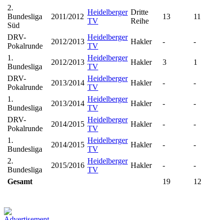
2.
Heidelberger
Dritte
Bundesliga
2011/2012
13
11
TV
Reihe
Süd
DRV-
Heidelberger
2012/2013
Hakler
-
-
Pokalrunde
TV
1.
Heidelberger
2012/2013
Hakler
3
1
Bundesliga
TV
DRV-
Heidelberger
2013/2014
Hakler
-
-
Pokalrunde
TV
1.
Heidelberger
2013/2014
Hakler
-
-
Bundesliga
TV
DRV-
Heidelberger
2014/2015
Hakler
-
-
Pokalrunde
TV
1.
Heidelberger
2014/2015
Hakler
-
-
Bundesliga
TV
2.
Heidelberger
2015/2016
Hakler
-
-
Bundesliga
TV
Gesamt
19
12