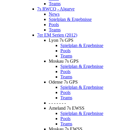
Teams
7s RWCQ - Algarve
News
Spielplan & Ergebnisse
Pools
Teams
7er EM Serien (2012)
Lyon 7s GPS
Spielplan & Ergebnisse
Pools
Teams
Moskau 7s GPS
Spielplan & Ergebnisse
Pools
Teams
Odense 7s GPS
Spielplan & Ergebnisse
Pools
Teams
- - - - - - -
Ameland 7s EWSS
Spielplan & Ergebnisse
Pools
Teams
Moskau 7s EWSS