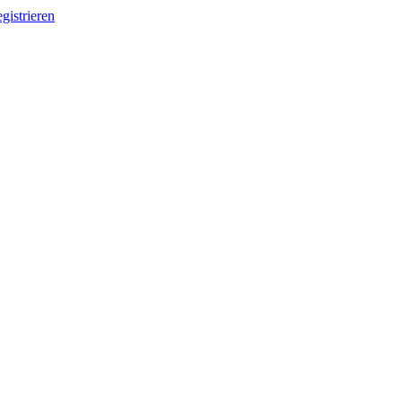
gistrieren