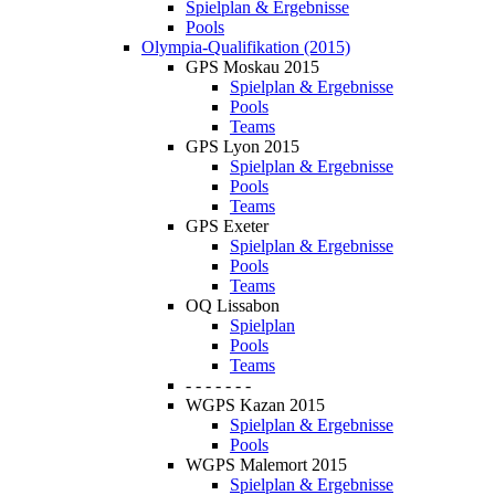
Spielplan & Ergebnisse
Pools
Olympia-Qualifikation (2015)
GPS Moskau 2015
Spielplan & Ergebnisse
Pools
Teams
GPS Lyon 2015
Spielplan & Ergebnisse
Pools
Teams
GPS Exeter
Spielplan & Ergebnisse
Pools
Teams
OQ Lissabon
Spielplan
Pools
Teams
- - - - - - -
WGPS Kazan 2015
Spielplan & Ergebnisse
Pools
WGPS Malemort 2015
Spielplan & Ergebnisse