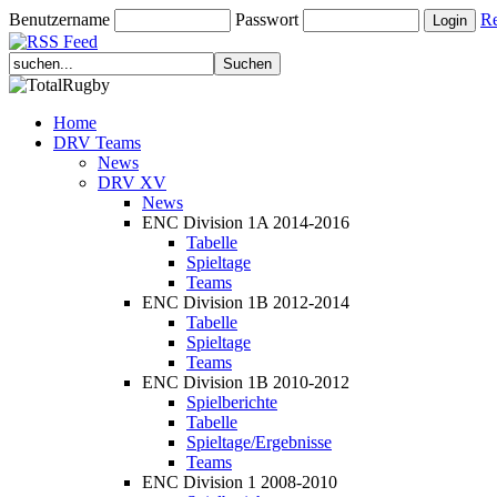
Benutzername
Passwort
Re
Home
DRV Teams
News
DRV XV
News
ENC Division 1A 2014-2016
Tabelle
Spieltage
Teams
ENC Division 1B 2012-2014
Tabelle
Spieltage
Teams
ENC Division 1B 2010-2012
Spielberichte
Tabelle
Spieltage/Ergebnisse
Teams
ENC Division 1 2008-2010