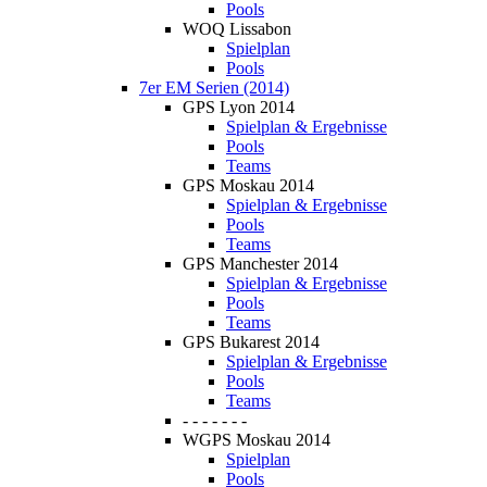
Pools
WOQ Lissabon
Spielplan
Pools
7er EM Serien (2014)
GPS Lyon 2014
Spielplan & Ergebnisse
Pools
Teams
GPS Moskau 2014
Spielplan & Ergebnisse
Pools
Teams
GPS Manchester 2014
Spielplan & Ergebnisse
Pools
Teams
GPS Bukarest 2014
Spielplan & Ergebnisse
Pools
Teams
- - - - - - -
WGPS Moskau 2014
Spielplan
Pools