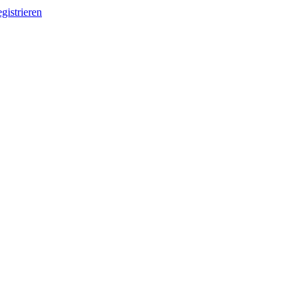
gistrieren