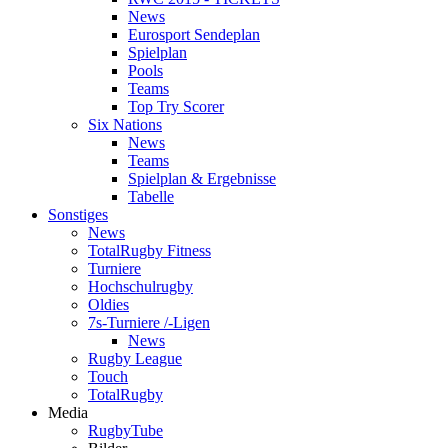
News
Eurosport Sendeplan
Spielplan
Pools
Teams
Top Try Scorer
Six Nations
News
Teams
Spielplan & Ergebnisse
Tabelle
Sonstiges
News
TotalRugby Fitness
Turniere
Hochschulrugby
Oldies
7s-Turniere /-Ligen
News
Rugby League
Touch
TotalRugby
Media
RugbyTube