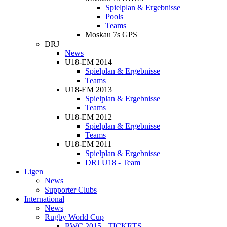
Spielplan & Ergebnisse
Pools
Teams
Moskau 7s GPS
DRJ
News
U18-EM 2014
Spielplan & Ergebnisse
Teams
U18-EM 2013
Spielplan & Ergebnisse
Teams
U18-EM 2012
Spielplan & Ergebnisse
Teams
U18-EM 2011
Spielplan & Ergebnisse
DRJ U18 - Team
Ligen
News
Supporter Clubs
International
News
Rugby World Cup
RWC 2015 - TICKETS