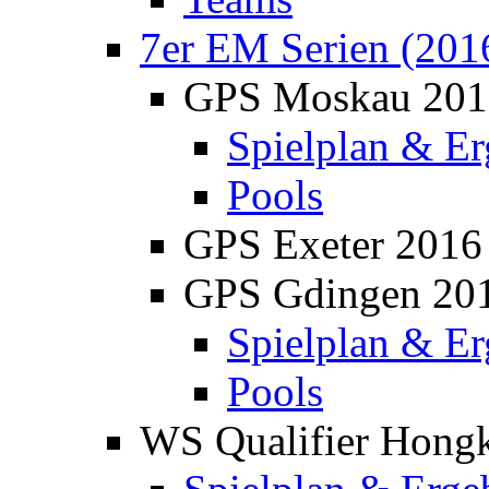
7er EM Serien (201
GPS Moskau 201
Spielplan & Er
Pools
GPS Exeter 2016
GPS Gdingen 20
Spielplan & Er
Pools
WS Qualifier Hong