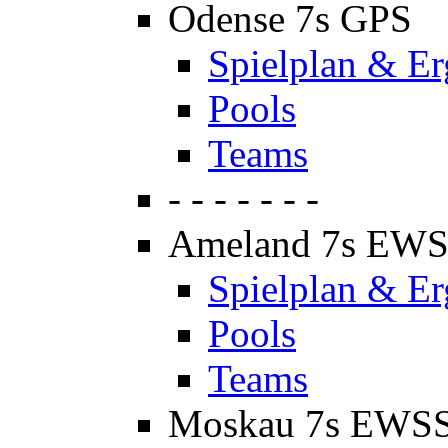
Odense 7s GPS
Spielplan & Er
Pools
Teams
- - - - - - -
Ameland 7s EW
Spielplan & Er
Pools
Teams
Moskau 7s EWS