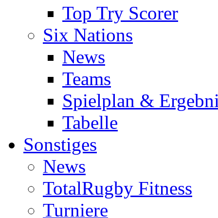
Top Try Scorer
Six Nations
News
Teams
Spielplan & Ergebni
Tabelle
Sonstiges
News
TotalRugby Fitness
Turniere