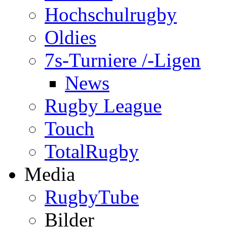
Hochschulrugby
Oldies
7s-Turniere /-Ligen
News
Rugby League
Touch
TotalRugby
Media
RugbyTube
Bilder