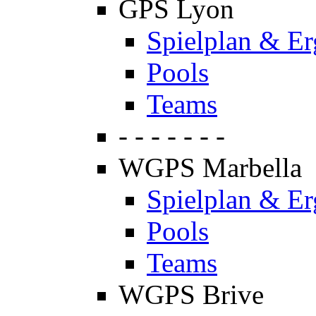
GPS Lyon
Spielplan & Er
Pools
Teams
- - - - - - -
WGPS Marbella
Spielplan & Er
Pools
Teams
WGPS Brive