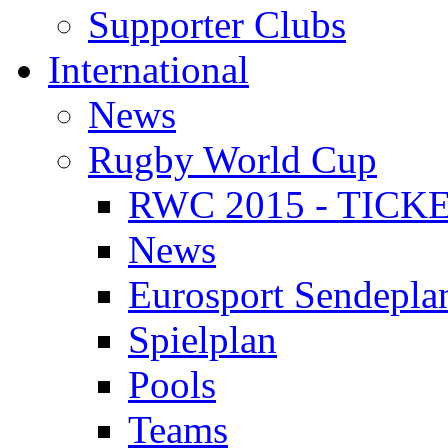
Supporter Clubs
International
News
Rugby World Cup
RWC 2015 - TICK
News
Eurosport Sendepla
Spielplan
Pools
Teams