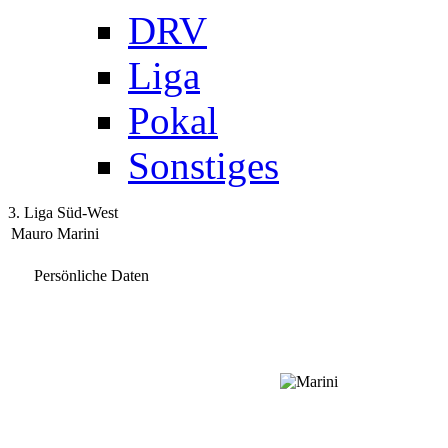
DRV
Liga
Pokal
Sonstiges
3. Liga Süd-West
Mauro Marini
Persönliche Daten