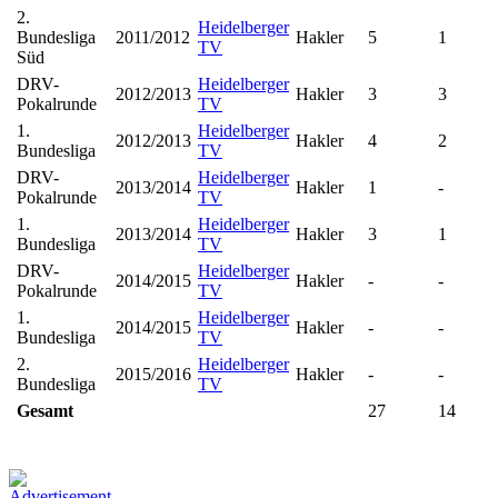
2.
Heidelberger
Bundesliga
2011/2012
Hakler
5
1
TV
Süd
DRV-
Heidelberger
2012/2013
Hakler
3
3
Pokalrunde
TV
1.
Heidelberger
2012/2013
Hakler
4
2
Bundesliga
TV
DRV-
Heidelberger
2013/2014
Hakler
1
-
Pokalrunde
TV
1.
Heidelberger
2013/2014
Hakler
3
1
Bundesliga
TV
DRV-
Heidelberger
2014/2015
Hakler
-
-
Pokalrunde
TV
1.
Heidelberger
2014/2015
Hakler
-
-
Bundesliga
TV
2.
Heidelberger
2015/2016
Hakler
-
-
Bundesliga
TV
Gesamt
27
14