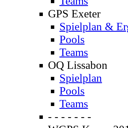
Teams
GPS Exeter
Spielplan & Er
Pools
Teams
OQ Lissabon
Spielplan
Pools
Teams
- - - - - - -