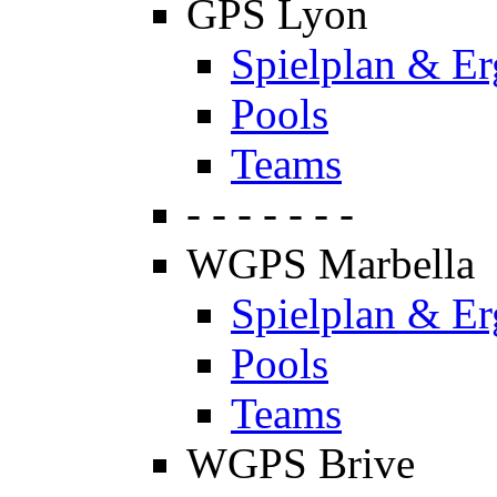
GPS Lyon
Spielplan & Er
Pools
Teams
- - - - - - -
WGPS Marbella
Spielplan & Er
Pools
Teams
WGPS Brive