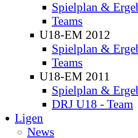
Spielplan & Erge
Teams
U18-EM 2012
Spielplan & Erge
Teams
U18-EM 2011
Spielplan & Erge
DRJ U18 - Team
Ligen
News