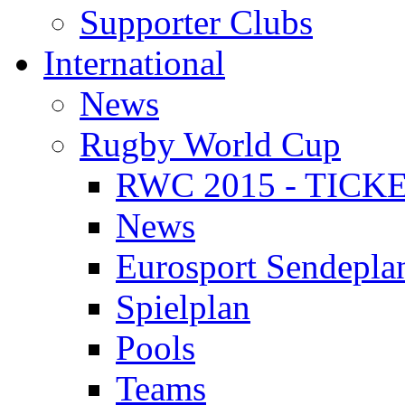
Supporter Clubs
International
News
Rugby World Cup
RWC 2015 - TICK
News
Eurosport Sendepla
Spielplan
Pools
Teams