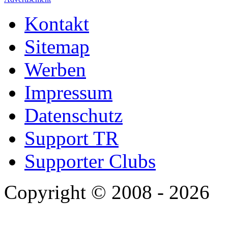
Kontakt
Sitemap
Werben
Impressum
Datenschutz
Support TR
Supporter Clubs
Copyright © 2008 - 2026