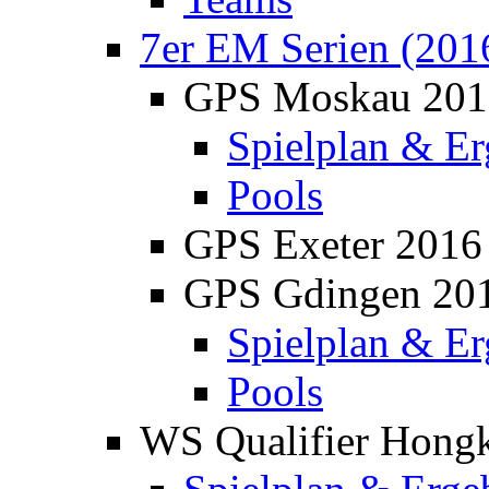
7er EM Serien (201
GPS Moskau 201
Spielplan & Er
Pools
GPS Exeter 2016
GPS Gdingen 20
Spielplan & Er
Pools
WS Qualifier Hong