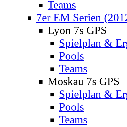
Teams
7er EM Serien (201
Lyon 7s GPS
Spielplan & Er
Pools
Teams
Moskau 7s GPS
Spielplan & Er
Pools
Teams