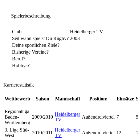
Spielerbeschreibung
Club
Heidelberger TV
Seit wann spielst Du Rugby?
2003
Deine sportlichen Ziele?
Bisherige Vereine?
Beruf?
Hobbys?
Karrierestatistik
Wettbewerb
Saison
Mannschaft
Position:
Einsätze
S
Regionalliga
Heidelberger
Baden-
2009/2010
Außendreiviertel
7
TV
Württemberg
3. Liga Süd-
Heidelberger
2010/2011
Außendreiviertel
12
West
TV