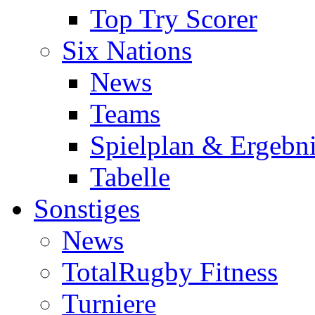
Top Try Scorer
Six Nations
News
Teams
Spielplan & Ergebni
Tabelle
Sonstiges
News
TotalRugby Fitness
Turniere