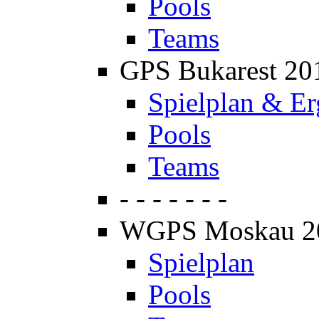
Pools
Teams
GPS Bukarest 20
Spielplan & Er
Pools
Teams
- - - - - - -
WGPS Moskau 2
Spielplan
Pools