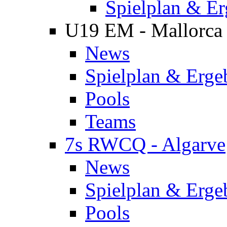
Spielplan & Er
U19 EM - Mallorca
News
Spielplan & Erge
Pools
Teams
7s RWCQ - Algarve
News
Spielplan & Erge
Pools