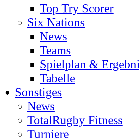
Top Try Scorer
Six Nations
News
Teams
Spielplan & Ergebni
Tabelle
Sonstiges
News
TotalRugby Fitness
Turniere