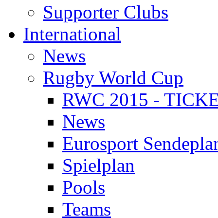
Supporter Clubs
International
News
Rugby World Cup
RWC 2015 - TICK
News
Eurosport Sendepla
Spielplan
Pools
Teams