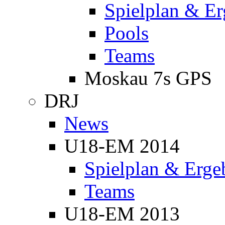
Spielplan & Er
Pools
Teams
Moskau 7s GPS
DRJ
News
U18-EM 2014
Spielplan & Erge
Teams
U18-EM 2013