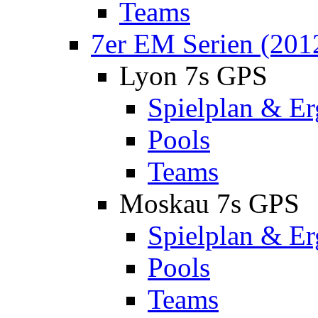
Teams
7er EM Serien (201
Lyon 7s GPS
Spielplan & Er
Pools
Teams
Moskau 7s GPS
Spielplan & Er
Pools
Teams