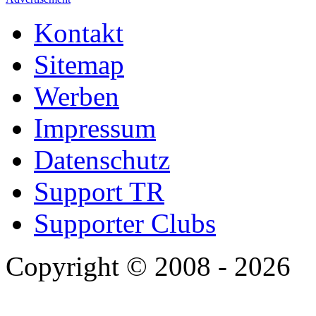
Kontakt
Sitemap
Werben
Impressum
Datenschutz
Support TR
Supporter Clubs
Copyright © 2008 - 2026