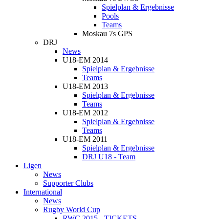
Spielplan & Ergebnisse
Pools
Teams
Moskau 7s GPS
DRJ
News
U18-EM 2014
Spielplan & Ergebnisse
Teams
U18-EM 2013
Spielplan & Ergebnisse
Teams
U18-EM 2012
Spielplan & Ergebnisse
Teams
U18-EM 2011
Spielplan & Ergebnisse
DRJ U18 - Team
Ligen
News
Supporter Clubs
International
News
Rugby World Cup
RWC 2015 - TICKETS