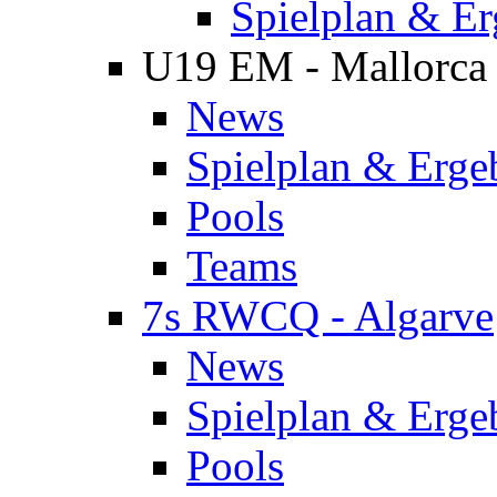
Spielplan & Er
U19 EM - Mallorca
News
Spielplan & Erge
Pools
Teams
7s RWCQ - Algarve
News
Spielplan & Erge
Pools