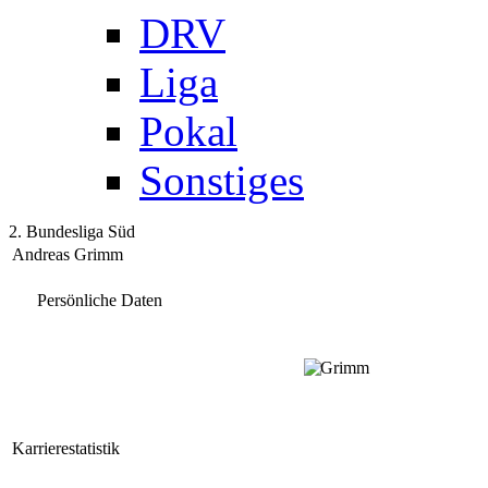
DRV
Liga
Pokal
Sonstiges
2. Bundesliga Süd
Andreas Grimm
Persönliche Daten
Karrierestatistik