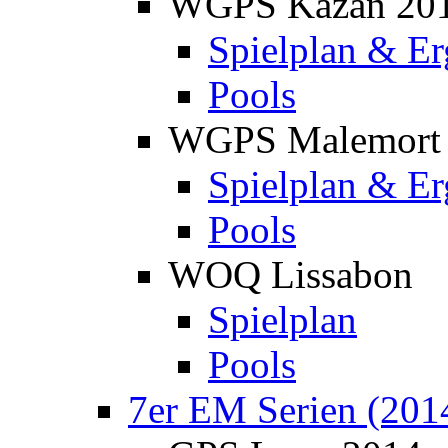
WGPS Kazan 20
Spielplan & Er
Pools
WGPS Malemort
Spielplan & Er
Pools
WOQ Lissabon
Spielplan
Pools
7er EM Serien (201