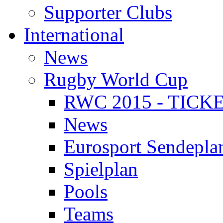
Supporter Clubs
International
News
Rugby World Cup
RWC 2015 - TICK
News
Eurosport Sendepla
Spielplan
Pools
Teams