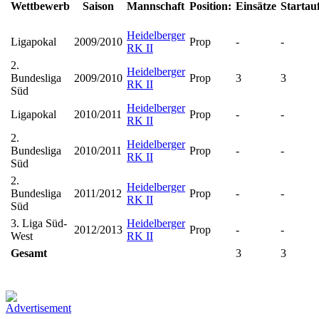
Wettbewerb
Saison
Mannschaft
Position:
Einsätze
Startauf
Heidelberger
Ligapokal
2009/2010
Prop
-
-
RK II
2.
Heidelberger
Bundesliga
2009/2010
Prop
3
3
RK II
Süd
Heidelberger
Ligapokal
2010/2011
Prop
-
-
RK II
2.
Heidelberger
Bundesliga
2010/2011
Prop
-
-
RK II
Süd
2.
Heidelberger
Bundesliga
2011/2012
Prop
-
-
RK II
Süd
3. Liga Süd-
Heidelberger
2012/2013
Prop
-
-
West
RK II
Gesamt
3
3