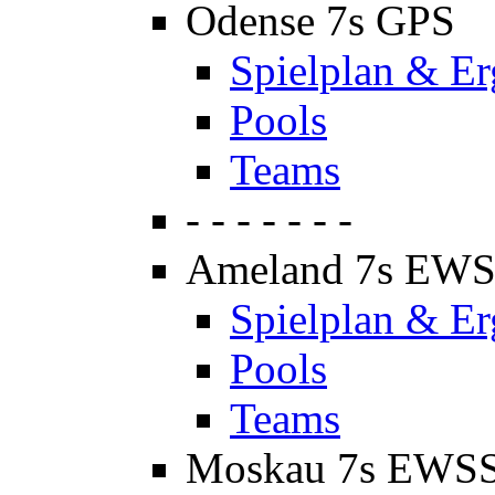
Odense 7s GPS
Spielplan & Er
Pools
Teams
- - - - - - -
Ameland 7s EW
Spielplan & Er
Pools
Teams
Moskau 7s EWS