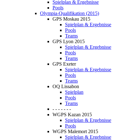
Spielplan & Ergebnisse
Pools
Olympia-Qualifikation (2015)
GPS Moskau 2015
Spielplan & Ergebnisse
Pools
Teams
GPS Lyon 2015
Spielplan & Ergebnisse
Pools
Teams
GPS Exeter
Spielplan & Ergebnisse
Pools
Teams
OQ Lissabon
Spielplan
Pools
Teams
- - - - - - -
WGPS Kazan 2015
Spielplan & Ergebnisse
Pools
WGPS Malemort 2015
Spielplan & Ergebnisse