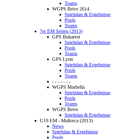
Teams
WGPS Brive 2014
Spielplan & Ergebnisse
Pools
Teams
7er EM Serien (2013)
GPS Bukarest
Spielplan & Ergebnisse
Pools
Teams
GPS Lyon
Spielplan & Ergebnisse
Pools
Teams
- - - - - - -
WGPS Marbella
Spielplan & Ergebnisse
Pools
Teams
WGPS Brive
Spielplan & Ergebnisse
U19 EM - Mallorca (2013)
News
Spielplan & Ergebnisse
Pools