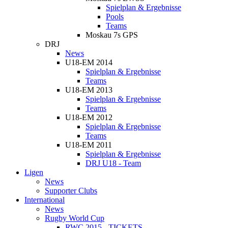
Spielplan & Ergebnisse
Pools
Teams
Moskau 7s GPS
DRJ
News
U18-EM 2014
Spielplan & Ergebnisse
Teams
U18-EM 2013
Spielplan & Ergebnisse
Teams
U18-EM 2012
Spielplan & Ergebnisse
Teams
U18-EM 2011
Spielplan & Ergebnisse
DRJ U18 - Team
Ligen
News
Supporter Clubs
International
News
Rugby World Cup
RWC 2015 - TICKETS