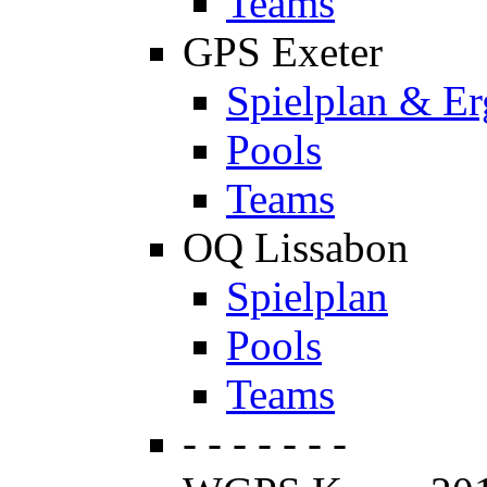
Teams
GPS Exeter
Spielplan & Er
Pools
Teams
OQ Lissabon
Spielplan
Pools
Teams
- - - - - - -