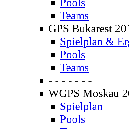
Pools
Teams
GPS Bukarest 20
Spielplan & Er
Pools
Teams
- - - - - - -
WGPS Moskau 2
Spielplan
Pools