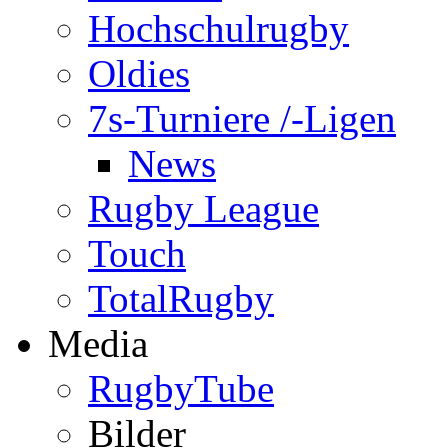
Hochschulrugby
Oldies
7s-Turniere /-Ligen
News
Rugby League
Touch
TotalRugby
Media
RugbyTube
Bilder