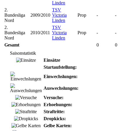
Linden
2.
TSV
Bundesliga
2009/2010
Victoria
Prop
-
-
Nord
Linden
2.
TSV
Bundesliga
2010/2011
Victoria
Prop
-
-
Nord
Linden
Gesamt
0
0
Saisonstatistik
Einsätze
Startaufstellung:
Einwechslungen:
Auswechslungen:
Versuche:
Erhoehungen:
Straftritte:
Dropkicks:
Gelbe Karten: