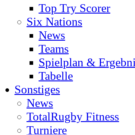
Top Try Scorer
Six Nations
News
Teams
Spielplan & Ergebni
Tabelle
Sonstiges
News
TotalRugby Fitness
Turniere