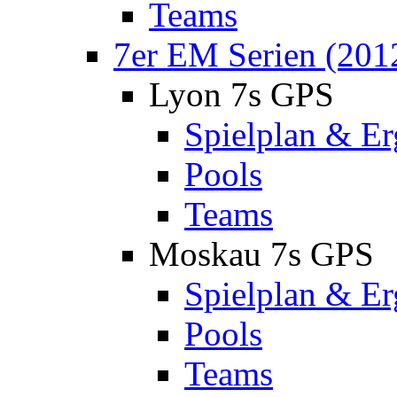
Teams
7er EM Serien (201
Lyon 7s GPS
Spielplan & Er
Pools
Teams
Moskau 7s GPS
Spielplan & Er
Pools
Teams