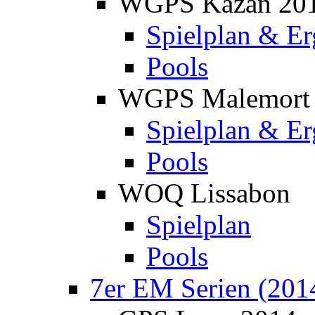
WGPS Kazan 20
Spielplan & Er
Pools
WGPS Malemort
Spielplan & Er
Pools
WOQ Lissabon
Spielplan
Pools
7er EM Serien (201