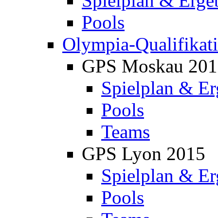
Spielplan & Erge
Pools
Olympia-Qualifikat
GPS Moskau 201
Spielplan & Er
Pools
Teams
GPS Lyon 2015
Spielplan & Er
Pools