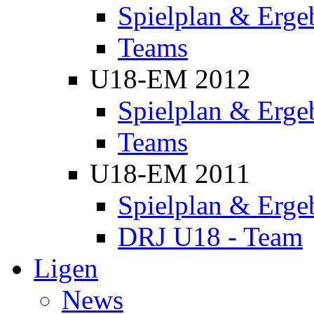
Spielplan & Erge
Teams
U18-EM 2012
Spielplan & Erge
Teams
U18-EM 2011
Spielplan & Erge
DRJ U18 - Team
Ligen
News