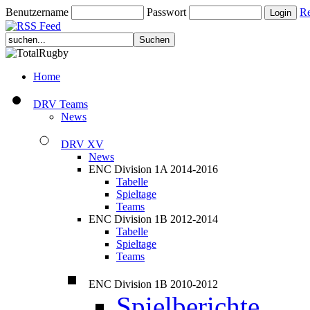
Benutzername
Passwort
Re
Home
DRV Teams
News
DRV XV
News
ENC Division 1A 2014-2016
Tabelle
Spieltage
Teams
ENC Division 1B 2012-2014
Tabelle
Spieltage
Teams
ENC Division 1B 2010-2012
Spielberichte