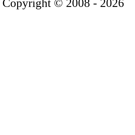
Copyright © 2008 - 2026