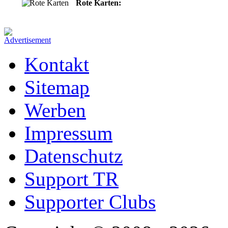
Rote Karten:
Kontakt
Sitemap
Werben
Impressum
Datenschutz
Support TR
Supporter Clubs