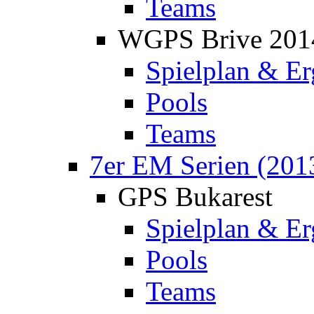
Teams
WGPS Brive 201
Spielplan & Er
Pools
Teams
7er EM Serien (201
GPS Bukarest
Spielplan & Er
Pools
Teams