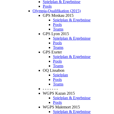
Spielplan & Ergebnisse
Pools
Olympia-Qualifikation (2015)
GPS Moskau 2015
Spielplan & Ergebnisse
Pools
Teams
GPS Lyon 2015
Spielplan & Ergebnisse
Pools
Teams
GPS Exeter
Spielplan & Ergebnisse
Pools
Teams
OQ Lissabon
Spielplan
Pools
Teams
- - - - - - -
WGPS Kazan 2015
Spielplan & Ergebnisse
Pools
WGPS Malemort 2015
Spielplan & Ergebnisse