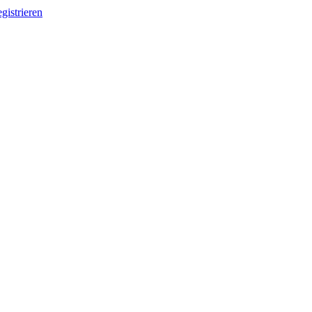
gistrieren