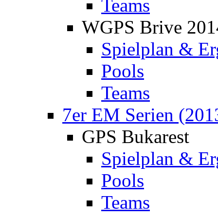
Teams
WGPS Brive 201
Spielplan & Er
Pools
Teams
7er EM Serien (201
GPS Bukarest
Spielplan & Er
Pools
Teams