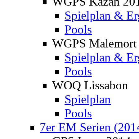
WGPS Kazan 20
Spielplan & Er
Pools
WGPS Malemort
Spielplan & Er
Pools
WOQ Lissabon
Spielplan
Pools
7er EM Serien (201