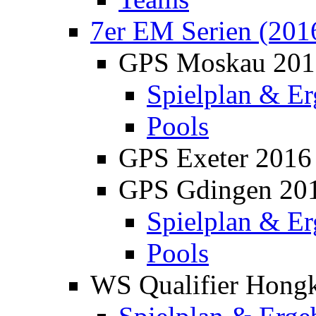
7er EM Serien (201
GPS Moskau 201
Spielplan & Er
Pools
GPS Exeter 2016
GPS Gdingen 20
Spielplan & Er
Pools
WS Qualifier Hong