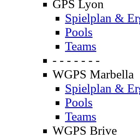
GPS Lyon
Spielplan & Er
Pools
Teams
- - - - - - -
WGPS Marbella
Spielplan & Er
Pools
Teams
WGPS Brive