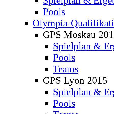
Spielplan & Erge
Pools
Olympia-Qualifikat
GPS Moskau 201
Spielplan & Er
Pools
Teams
GPS Lyon 2015
Spielplan & Er
Pools