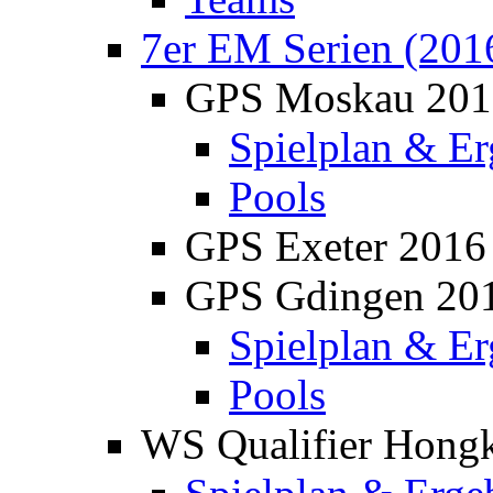
7er EM Serien (201
GPS Moskau 201
Spielplan & Er
Pools
GPS Exeter 2016
GPS Gdingen 20
Spielplan & Er
Pools
WS Qualifier Hong