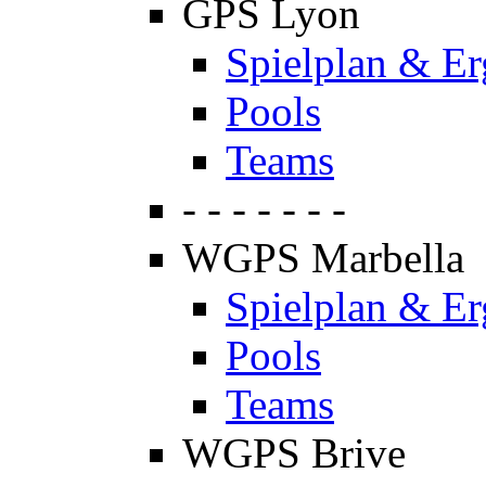
GPS Lyon
Spielplan & Er
Pools
Teams
- - - - - - -
WGPS Marbella
Spielplan & Er
Pools
Teams
WGPS Brive