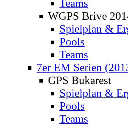
Teams
WGPS Brive 201
Spielplan & Er
Pools
Teams
7er EM Serien (201
GPS Bukarest
Spielplan & Er
Pools
Teams