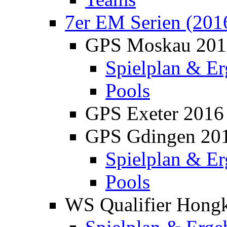
7er EM Serien (201
GPS Moskau 201
Spielplan & Er
Pools
GPS Exeter 2016
GPS Gdingen 20
Spielplan & Er
Pools
WS Qualifier Hong