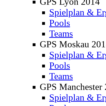
GPS Lyon 2014
Spielplan & Er
Pools
Teams
GPS Moskau 201
Spielplan & Er
Pools
Teams
GPS Manchester 
Spielplan & Er