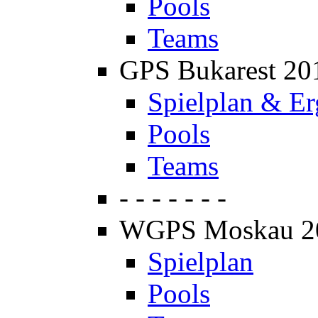
Pools
Teams
GPS Bukarest 20
Spielplan & Er
Pools
Teams
- - - - - - -
WGPS Moskau 2
Spielplan
Pools