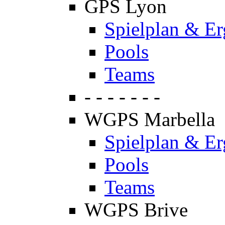
GPS Lyon
Spielplan & Er
Pools
Teams
- - - - - - -
WGPS Marbella
Spielplan & Er
Pools
Teams
WGPS Brive