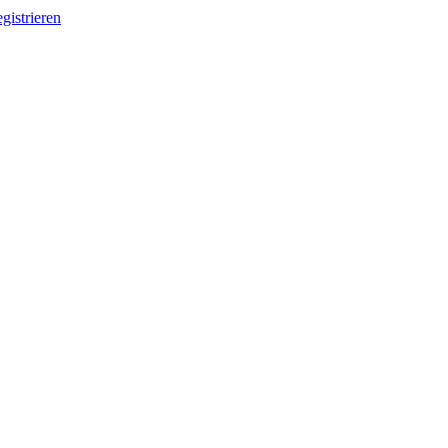
gistrieren