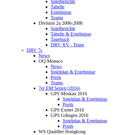
Spielberichte
Tabelle
Ergebnisse
Teams
Division 2a 2006-2008
Spielberichte
Tabelle & Ergebnisse
Tagebuch
DRV XV - Team
DRV 7s
News
OQ Monaco
News
Spielplan & Ergebnisse
Pools
Teams
7er EM Serien (2016)
GPS Moskau 2016
Spielplan & Ergebnisse
Pools
GPS Exeter 2016
GPS Gdingen 2016
Spielplan & Ergebnisse
Pools
WS Qualifier Hongkong