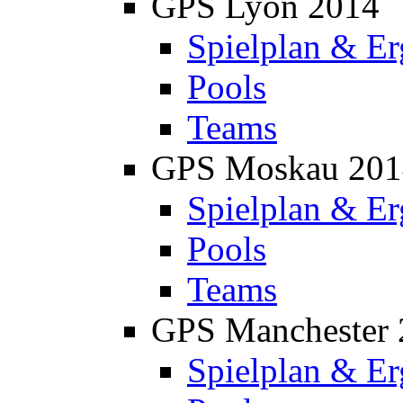
GPS Lyon 2014
Spielplan & Er
Pools
Teams
GPS Moskau 201
Spielplan & Er
Pools
Teams
GPS Manchester 
Spielplan & Er