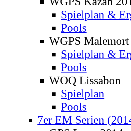
WGPS Kazan 20
Spielplan & Er
Pools
WGPS Malemort
Spielplan & Er
Pools
WOQ Lissabon
Spielplan
Pools
7er EM Serien (201