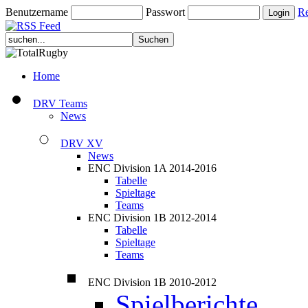
Benutzername
Passwort
Re
Home
DRV Teams
News
DRV XV
News
ENC Division 1A 2014-2016
Tabelle
Spieltage
Teams
ENC Division 1B 2012-2014
Tabelle
Spieltage
Teams
ENC Division 1B 2010-2012
Spielberichte