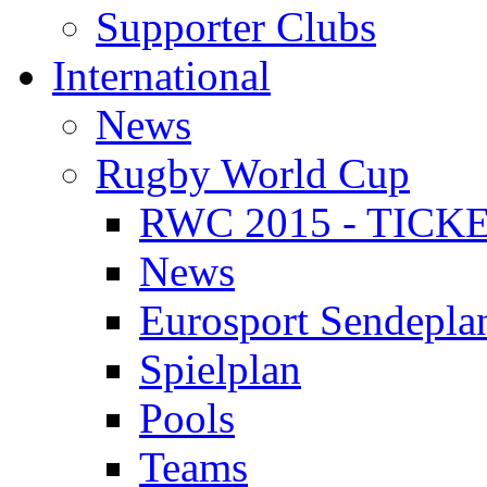
Supporter Clubs
International
News
Rugby World Cup
RWC 2015 - TICK
News
Eurosport Sendepla
Spielplan
Pools
Teams