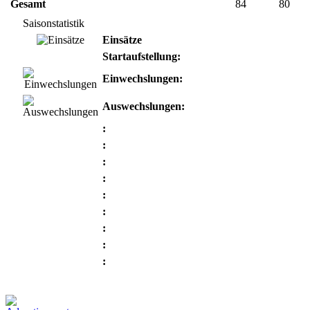
Gesamt
84
80
Saisonstatistik
Einsätze
Startaufstellung:
Einwechslungen:
Auswechslungen:
:
:
:
:
:
:
:
:
: