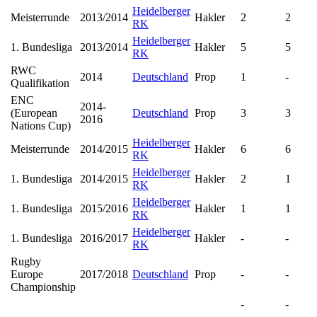
Heidelberger
Meisterrunde
2013/2014
Hakler
2
2
RK
Heidelberger
1. Bundesliga
2013/2014
Hakler
5
5
RK
RWC
2014
Deutschland
Prop
1
-
Qualifikation
ENC
2014-
(European
Deutschland
Prop
3
3
2016
Nations Cup)
Heidelberger
Meisterrunde
2014/2015
Hakler
6
6
RK
Heidelberger
1. Bundesliga
2014/2015
Hakler
2
1
RK
Heidelberger
1. Bundesliga
2015/2016
Hakler
1
1
RK
Heidelberger
1. Bundesliga
2016/2017
Hakler
-
-
RK
Rugby
Europe
2017/2018
Deutschland
Prop
-
-
Championship
-
-