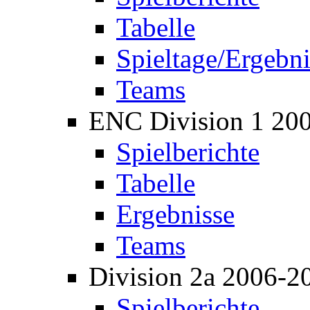
Tabelle
Spieltage/Ergebni
Teams
ENC Division 1 20
Spielberichte
Tabelle
Ergebnisse
Teams
Division 2a 2006-2
Spielberichte