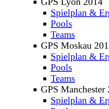
GPS Lyon 2014
Spielplan & Er
Pools
Teams
GPS Moskau 201
Spielplan & Er
Pools
Teams
GPS Manchester 
Spielplan & Er