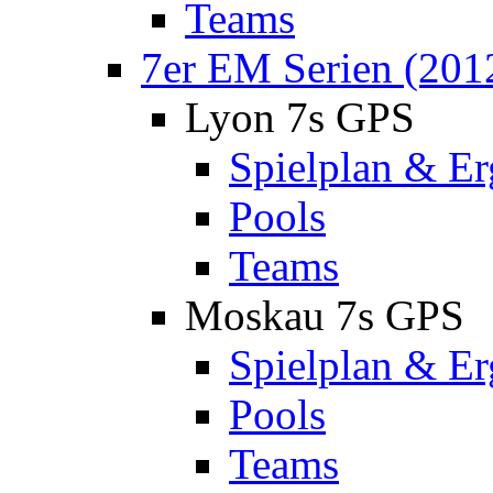
Teams
7er EM Serien (201
Lyon 7s GPS
Spielplan & Er
Pools
Teams
Moskau 7s GPS
Spielplan & Er
Pools
Teams