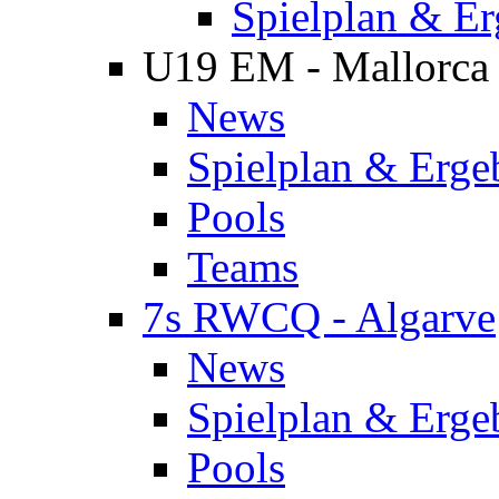
Spielplan & Er
U19 EM - Mallorca
News
Spielplan & Erge
Pools
Teams
7s RWCQ - Algarve
News
Spielplan & Erge
Pools