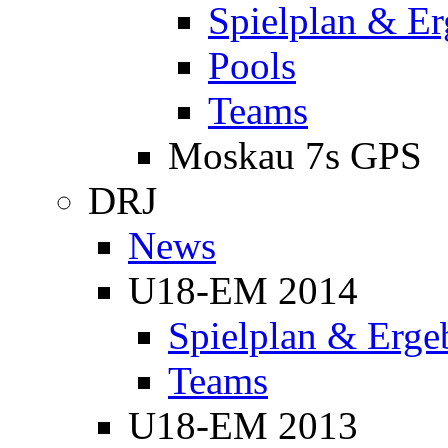
Spielplan & Er
Pools
Teams
Moskau 7s GPS
DRJ
News
U18-EM 2014
Spielplan & Erge
Teams
U18-EM 2013