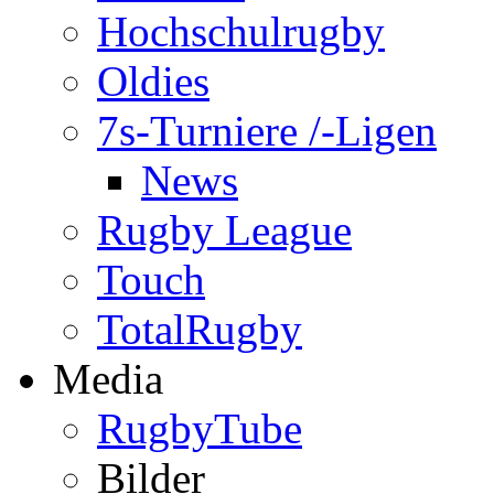
Hochschulrugby
Oldies
7s-Turniere /-Ligen
News
Rugby League
Touch
TotalRugby
Media
RugbyTube
Bilder