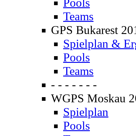
Pools
Teams
GPS Bukarest 20
Spielplan & Er
Pools
Teams
- - - - - - -
WGPS Moskau 2
Spielplan
Pools