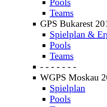
Pools
Teams
GPS Bukarest 20
Spielplan & Er
Pools
Teams
- - - - - - -
WGPS Moskau 2
Spielplan
Pools