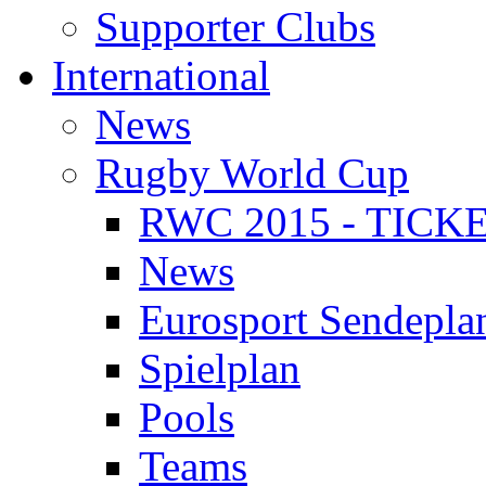
Supporter Clubs
International
News
Rugby World Cup
RWC 2015 - TICK
News
Eurosport Sendepla
Spielplan
Pools
Teams