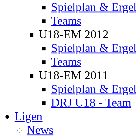
Spielplan & Erge
Teams
U18-EM 2012
Spielplan & Erge
Teams
U18-EM 2011
Spielplan & Erge
DRJ U18 - Team
Ligen
News