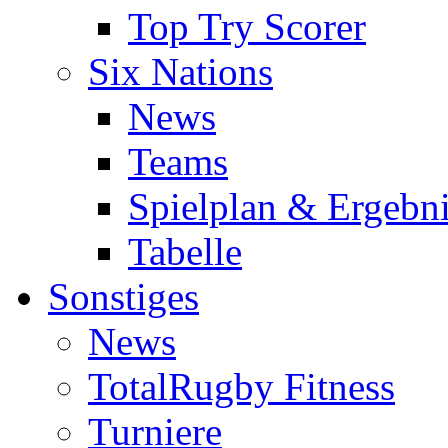
Top Try Scorer
Six Nations
News
Teams
Spielplan & Ergebni
Tabelle
Sonstiges
News
TotalRugby Fitness
Turniere