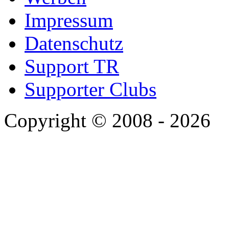
Impressum
Datenschutz
Support TR
Supporter Clubs
Copyright © 2008 - 2026