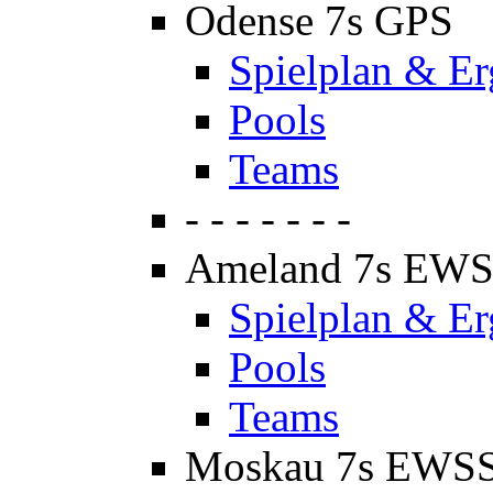
Odense 7s GPS
Spielplan & Er
Pools
Teams
- - - - - - -
Ameland 7s EW
Spielplan & Er
Pools
Teams
Moskau 7s EWS