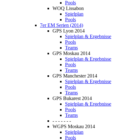
Pools
WOQ Lissabon
Spielplan
Pools
7er EM Serien (2014)
GPS Lyon 2014
Spielplan & Ergebnisse
Pools
Teams
GPS Moskau 2014
Spielplan & Ergebnisse
Pools
Teams
GPS Manchester 2014
Spielplan & Ergebnisse
Pools
Teams
GPS Bukarest 2014
Spielplan & Ergebnisse
Pools
Teams
- - - - - - -
WGPS Moskau 2014
Spielplan
Pools