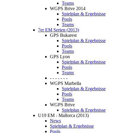
Teams
WGPS Brive 2014
Spielplan & Ergebnisse
Pools
Teams
7er EM Serien (2013)
GPS Bukarest
Spielplan & Ergebnisse
Pools
Teams
GPS Lyon
Spielplan & Ergebnisse
Pools
Teams
- - - - - - -
WGPS Marbella
Spielplan & Ergebnisse
Pools
Teams
WGPS Brive
Spielplan & Ergebnisse
U19 EM - Mallorca (2013)
News
Spielplan & Ergebnisse
Pools