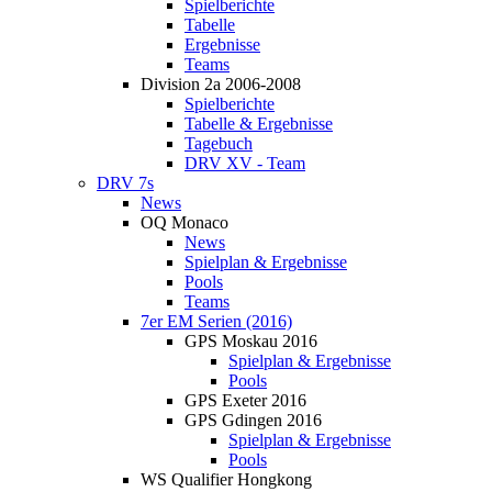
Spielberichte
Tabelle
Ergebnisse
Teams
Division 2a 2006-2008
Spielberichte
Tabelle & Ergebnisse
Tagebuch
DRV XV - Team
DRV 7s
News
OQ Monaco
News
Spielplan & Ergebnisse
Pools
Teams
7er EM Serien (2016)
GPS Moskau 2016
Spielplan & Ergebnisse
Pools
GPS Exeter 2016
GPS Gdingen 2016
Spielplan & Ergebnisse
Pools
WS Qualifier Hongkong