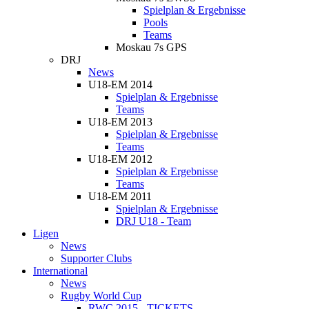
Spielplan & Ergebnisse
Pools
Teams
Moskau 7s GPS
DRJ
News
U18-EM 2014
Spielplan & Ergebnisse
Teams
U18-EM 2013
Spielplan & Ergebnisse
Teams
U18-EM 2012
Spielplan & Ergebnisse
Teams
U18-EM 2011
Spielplan & Ergebnisse
DRJ U18 - Team
Ligen
News
Supporter Clubs
International
News
Rugby World Cup
RWC 2015 - TICKETS