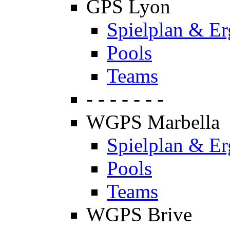
GPS Lyon
Spielplan & Er
Pools
Teams
- - - - - - -
WGPS Marbella
Spielplan & Er
Pools
Teams
WGPS Brive