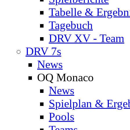
Tabelle & Ergebn
Tagebuch
DRV XV - Team
DRV 7s
News
OQ Monaco
News
Spielplan & Erge
Pools
Teams