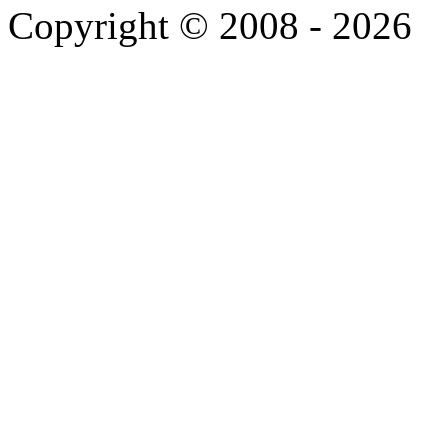
Copyright © 2008 - 2026