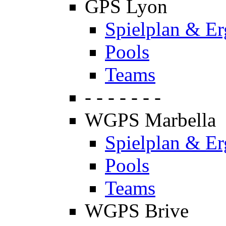
GPS Lyon
Spielplan & Er
Pools
Teams
- - - - - - -
WGPS Marbella
Spielplan & Er
Pools
Teams
WGPS Brive