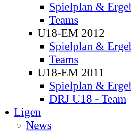
Spielplan & Erge
Teams
U18-EM 2012
Spielplan & Erge
Teams
U18-EM 2011
Spielplan & Erge
DRJ U18 - Team
Ligen
News