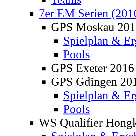
7er EM Serien (201
GPS Moskau 201
Spielplan & Er
Pools
GPS Exeter 2016
GPS Gdingen 20
Spielplan & Er
Pools
WS Qualifier Hong