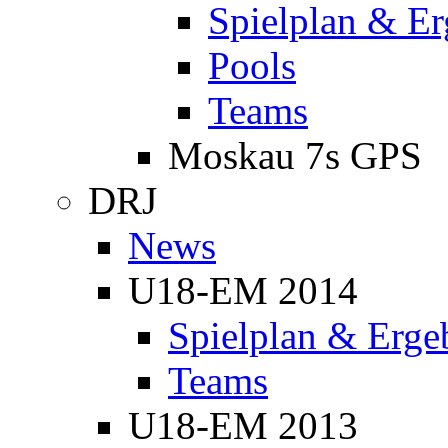
Spielplan & Er
Pools
Teams
Moskau 7s GPS
DRJ
News
U18-EM 2014
Spielplan & Erge
Teams
U18-EM 2013