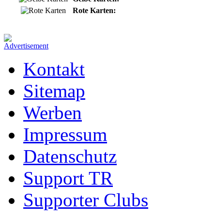
Rote Karten:
Kontakt
Sitemap
Werben
Impressum
Datenschutz
Support TR
Supporter Clubs