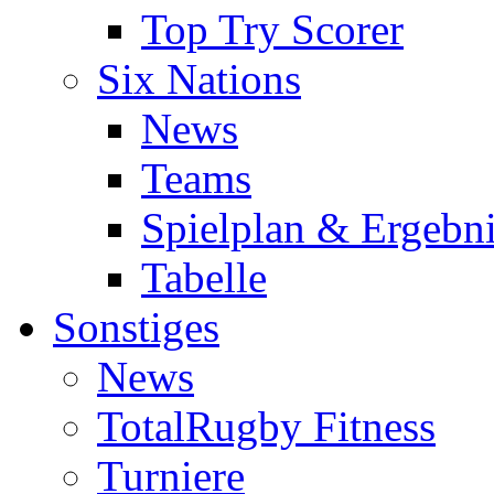
Top Try Scorer
Six Nations
News
Teams
Spielplan & Ergebni
Tabelle
Sonstiges
News
TotalRugby Fitness
Turniere