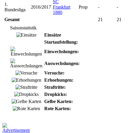
SC
1.
2016/2017
Frankfurt
Prop
-
-
Bundesliga
1880
Gesamt
21
21
Saisonstatistik
Einsätze
Startaufstellung:
Einwechslungen:
Auswechslungen:
Versuche:
Erhoehungen:
Straftritte:
Dropkicks:
Gelbe Karten:
Rote Karten: