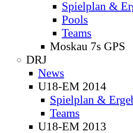
Spielplan & Er
Pools
Teams
Moskau 7s GPS
DRJ
News
U18-EM 2014
Spielplan & Erge
Teams
U18-EM 2013