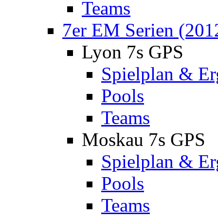
Teams
7er EM Serien (201
Lyon 7s GPS
Spielplan & Er
Pools
Teams
Moskau 7s GPS
Spielplan & Er
Pools
Teams