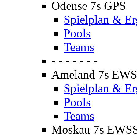
Odense 7s GPS
Spielplan & Er
Pools
Teams
- - - - - - -
Ameland 7s EW
Spielplan & Er
Pools
Teams
Moskau 7s EWS