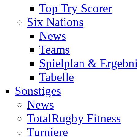
Top Try Scorer
Six Nations
News
Teams
Spielplan & Ergebni
Tabelle
Sonstiges
News
TotalRugby Fitness
Turniere