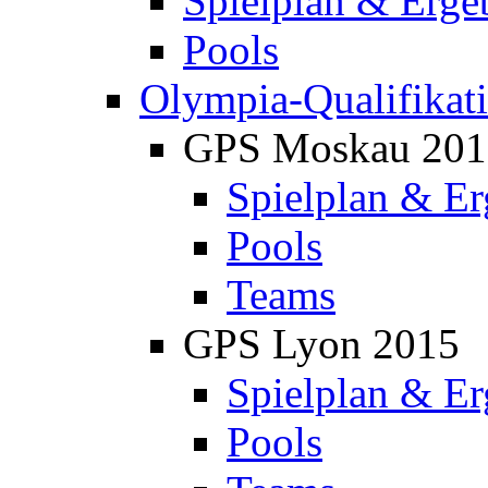
Spielplan & Erge
Pools
Olympia-Qualifikat
GPS Moskau 201
Spielplan & Er
Pools
Teams
GPS Lyon 2015
Spielplan & Er
Pools