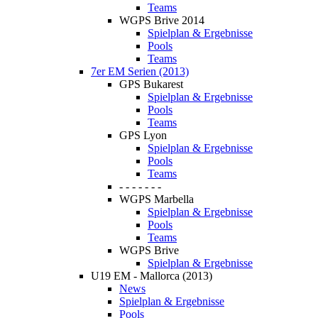
Teams
WGPS Brive 2014
Spielplan & Ergebnisse
Pools
Teams
7er EM Serien (2013)
GPS Bukarest
Spielplan & Ergebnisse
Pools
Teams
GPS Lyon
Spielplan & Ergebnisse
Pools
Teams
- - - - - - -
WGPS Marbella
Spielplan & Ergebnisse
Pools
Teams
WGPS Brive
Spielplan & Ergebnisse
U19 EM - Mallorca (2013)
News
Spielplan & Ergebnisse
Pools