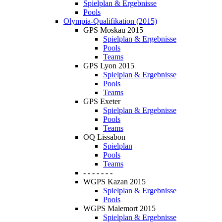
Spielplan & Ergebnisse
Pools
Olympia-Qualifikation (2015)
GPS Moskau 2015
Spielplan & Ergebnisse
Pools
Teams
GPS Lyon 2015
Spielplan & Ergebnisse
Pools
Teams
GPS Exeter
Spielplan & Ergebnisse
Pools
Teams
OQ Lissabon
Spielplan
Pools
Teams
- - - - - - -
WGPS Kazan 2015
Spielplan & Ergebnisse
Pools
WGPS Malemort 2015
Spielplan & Ergebnisse