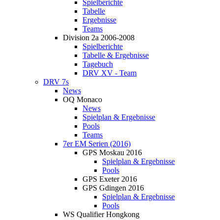
Spielberichte
Tabelle
Ergebnisse
Teams
Division 2a 2006-2008
Spielberichte
Tabelle & Ergebnisse
Tagebuch
DRV XV - Team
DRV 7s
News
OQ Monaco
News
Spielplan & Ergebnisse
Pools
Teams
7er EM Serien (2016)
GPS Moskau 2016
Spielplan & Ergebnisse
Pools
GPS Exeter 2016
GPS Gdingen 2016
Spielplan & Ergebnisse
Pools
WS Qualifier Hongkong