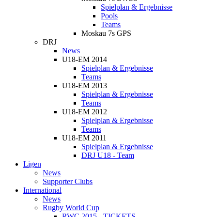
Spielplan & Ergebnisse
Pools
Teams
Moskau 7s GPS
DRJ
News
U18-EM 2014
Spielplan & Ergebnisse
Teams
U18-EM 2013
Spielplan & Ergebnisse
Teams
U18-EM 2012
Spielplan & Ergebnisse
Teams
U18-EM 2011
Spielplan & Ergebnisse
DRJ U18 - Team
Ligen
News
Supporter Clubs
International
News
Rugby World Cup
RWC 2015 - TICKETS