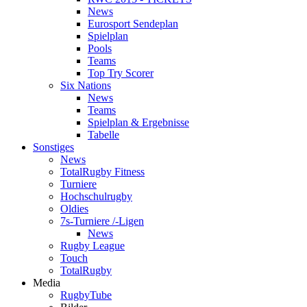
News
Eurosport Sendeplan
Spielplan
Pools
Teams
Top Try Scorer
Six Nations
News
Teams
Spielplan & Ergebnisse
Tabelle
Sonstiges
News
TotalRugby Fitness
Turniere
Hochschulrugby
Oldies
7s-Turniere /-Ligen
News
Rugby League
Touch
TotalRugby
Media
RugbyTube