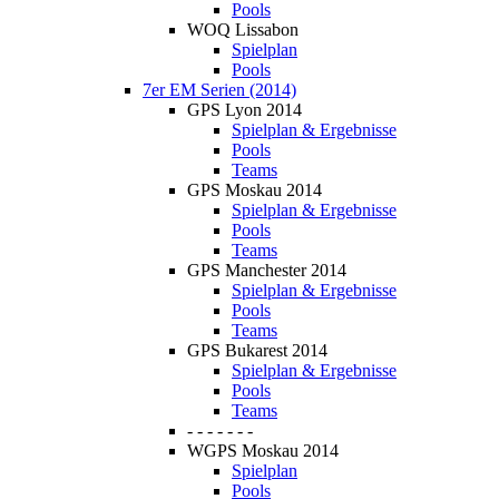
Pools
WOQ Lissabon
Spielplan
Pools
7er EM Serien (2014)
GPS Lyon 2014
Spielplan & Ergebnisse
Pools
Teams
GPS Moskau 2014
Spielplan & Ergebnisse
Pools
Teams
GPS Manchester 2014
Spielplan & Ergebnisse
Pools
Teams
GPS Bukarest 2014
Spielplan & Ergebnisse
Pools
Teams
- - - - - - -
WGPS Moskau 2014
Spielplan
Pools