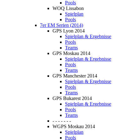
Pools
WOQ Lissabon
Spielplan
Pools
7er EM Serien (2014)
GPS Lyon 2014
Spielplan & Ergebnisse
Pools
Teams
GPS Moskau 2014
Spielplan & Ergebnisse
Pools
Teams
GPS Manchester 2014
Spielplan & Ergebnisse
Pools
Teams
GPS Bukarest 2014
Spielplan & Ergebnisse
Pools
Teams
- - - - - - -
WGPS Moskau 2014
Spielplan
Pools