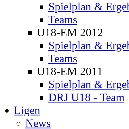
Spielplan & Erge
Teams
U18-EM 2012
Spielplan & Erge
Teams
U18-EM 2011
Spielplan & Erge
DRJ U18 - Team
Ligen
News