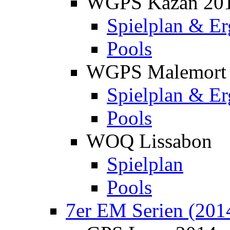
WGPS Kazan 20
Spielplan & Er
Pools
WGPS Malemort
Spielplan & Er
Pools
WOQ Lissabon
Spielplan
Pools
7er EM Serien (201