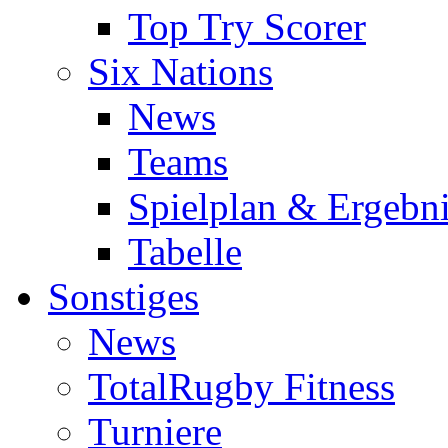
Top Try Scorer
Six Nations
News
Teams
Spielplan & Ergebni
Tabelle
Sonstiges
News
TotalRugby Fitness
Turniere