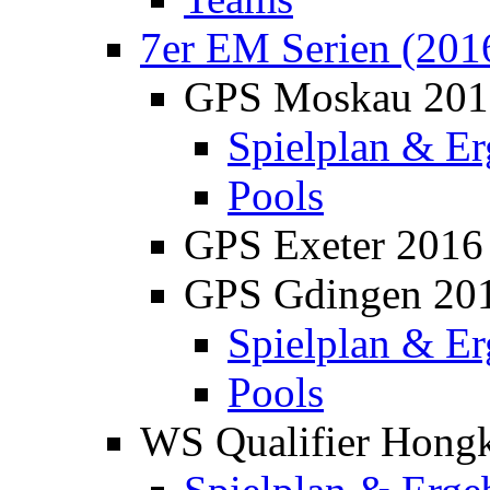
7er EM Serien (201
GPS Moskau 201
Spielplan & Er
Pools
GPS Exeter 2016
GPS Gdingen 20
Spielplan & Er
Pools
WS Qualifier Hong