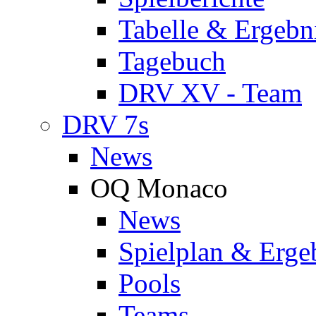
Tabelle & Ergebn
Tagebuch
DRV XV - Team
DRV 7s
News
OQ Monaco
News
Spielplan & Erge
Pools
Teams