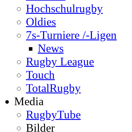
Hochschulrugby
Oldies
7s-Turniere /-Ligen
News
Rugby League
Touch
TotalRugby
Media
RugbyTube
Bilder