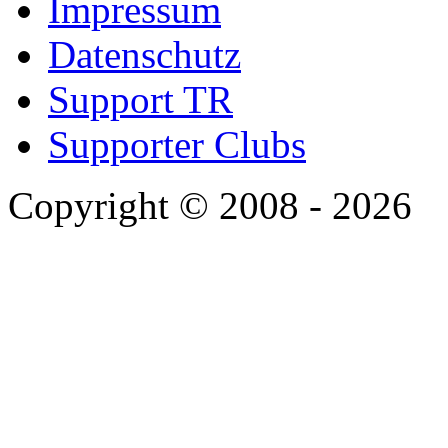
Impressum
Datenschutz
Support TR
Supporter Clubs
Copyright © 2008 - 2026