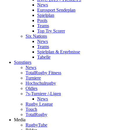
News
Eurosport Sendeplan
Spielplan
Pools
Teams
Top Try Scorer
Six Nations
News
Teams
Spielplan & Ergebnisse
Tabelle
Sonstiges
News
TotalRugby Fitness
Turniere
Hochschulrugby
Oldies
7s-Turniere /-Ligen
News
Rugby League
Touch
TotalRugby
Media
RugbyTube