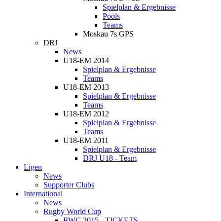
Spielplan & Ergebnisse
Pools
Teams
Moskau 7s GPS
DRJ
News
U18-EM 2014
Spielplan & Ergebnisse
Teams
U18-EM 2013
Spielplan & Ergebnisse
Teams
U18-EM 2012
Spielplan & Ergebnisse
Teams
U18-EM 2011
Spielplan & Ergebnisse
DRJ U18 - Team
Ligen
News
Supporter Clubs
International
News
Rugby World Cup
RWC 2015 - TICKETS