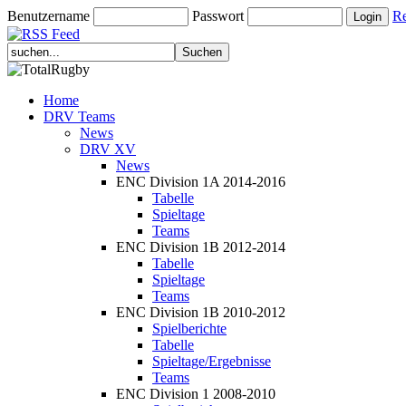
Benutzername
Passwort
Re
Home
DRV Teams
News
DRV XV
News
ENC Division 1A 2014-2016
Tabelle
Spieltage
Teams
ENC Division 1B 2012-2014
Tabelle
Spieltage
Teams
ENC Division 1B 2010-2012
Spielberichte
Tabelle
Spieltage/Ergebnisse
Teams
ENC Division 1 2008-2010