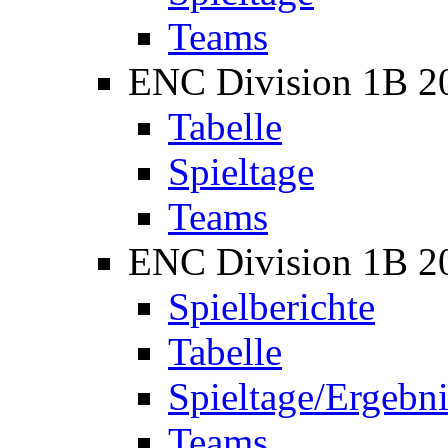
Teams
ENC Division 1B 2
Tabelle
Spieltage
Teams
ENC Division 1B 2
Spielberichte
Tabelle
Spieltage/Ergebni
Teams