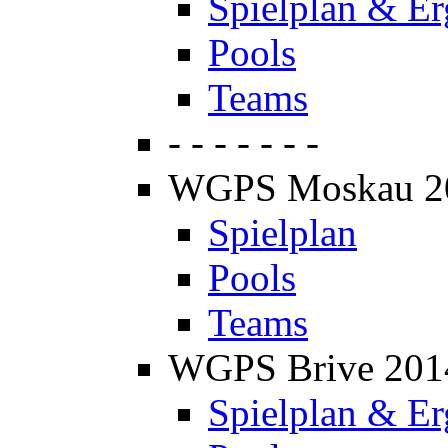
Spielplan & Er
Pools
Teams
- - - - - - -
WGPS Moskau 2
Spielplan
Pools
Teams
WGPS Brive 201
Spielplan & Er