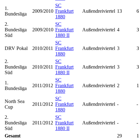
SC
1.
2009/2010
Frankfurt
Außendreiviertel
13
6
Bundesliga
1880
2.
SC
Bundesliga
2009/2010
Frankfurt
Außendreiviertel
4
3
Süd
1880 II
SC
DRV Pokal
2010/2011
Frankfurt
Außendreiviertel
3
3
1880
2.
SC
Bundesliga
2010/2011
Frankfurt
Außendreiviertel
3
3
Süd
1880 II
SC
1.
2011/2012
Frankfurt
Außendreiviertel
2
1
Bundesliga
1880
SC
North Sea
2011/2012
Frankfurt
Außendreiviertel
-
-
Cup
1880
2.
SC
Bundesliga
2011/2012
Frankfurt
Außendreiviertel
-
-
Süd
1880 II
Gesamt
29
1