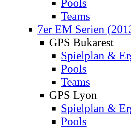
Pools
Teams
7er EM Serien (201
GPS Bukarest
Spielplan & Er
Pools
Teams
GPS Lyon
Spielplan & Er
Pools