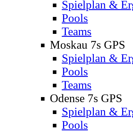
Spielplan & Er
Pools
Teams
Moskau 7s GPS
Spielplan & Er
Pools
Teams
Odense 7s GPS
Spielplan & Er
Pools