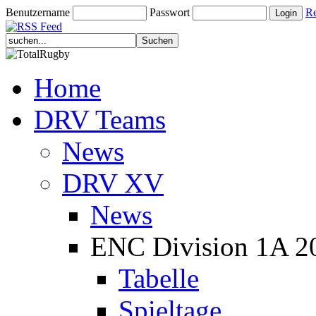
Benutzername
Passwort
Re
Home
DRV Teams
News
DRV XV
News
ENC Division 1A 2
Tabelle
Spieltage