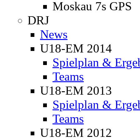
Moskau 7s GPS
DRJ
News
U18-EM 2014
Spielplan & Erge
Teams
U18-EM 2013
Spielplan & Erge
Teams
U18-EM 2012