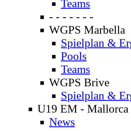
Teams
- - - - - - -
WGPS Marbella
Spielplan & Er
Pools
Teams
WGPS Brive
Spielplan & Er
U19 EM - Mallorca
News