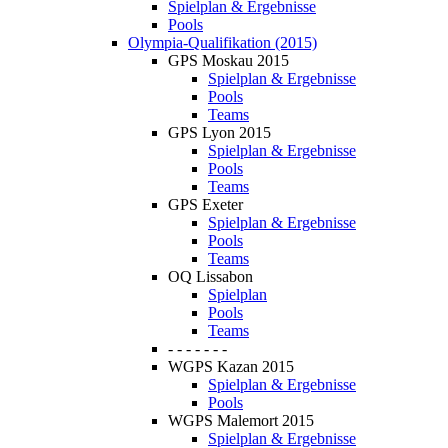
Spielplan & Ergebnisse
Pools
Olympia-Qualifikation (2015)
GPS Moskau 2015
Spielplan & Ergebnisse
Pools
Teams
GPS Lyon 2015
Spielplan & Ergebnisse
Pools
Teams
GPS Exeter
Spielplan & Ergebnisse
Pools
Teams
OQ Lissabon
Spielplan
Pools
Teams
- - - - - - -
WGPS Kazan 2015
Spielplan & Ergebnisse
Pools
WGPS Malemort 2015
Spielplan & Ergebnisse