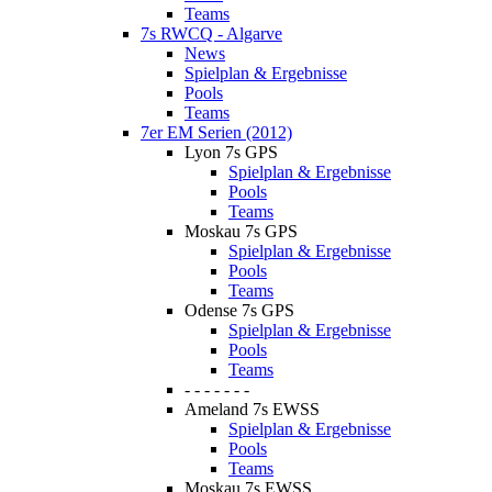
Teams
7s RWCQ - Algarve
News
Spielplan & Ergebnisse
Pools
Teams
7er EM Serien (2012)
Lyon 7s GPS
Spielplan & Ergebnisse
Pools
Teams
Moskau 7s GPS
Spielplan & Ergebnisse
Pools
Teams
Odense 7s GPS
Spielplan & Ergebnisse
Pools
Teams
- - - - - - -
Ameland 7s EWSS
Spielplan & Ergebnisse
Pools
Teams
Moskau 7s EWSS