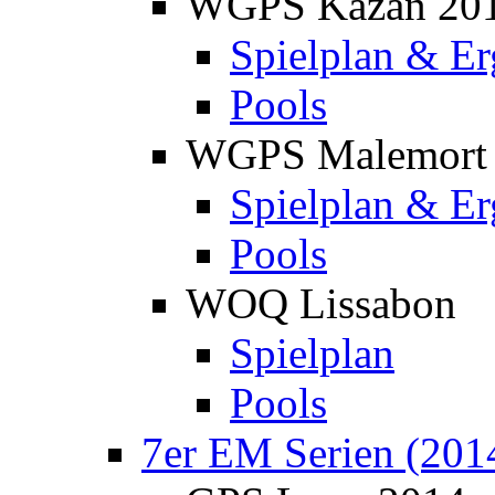
WGPS Kazan 20
Spielplan & Er
Pools
WGPS Malemort
Spielplan & Er
Pools
WOQ Lissabon
Spielplan
Pools
7er EM Serien (201