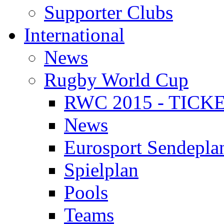
Supporter Clubs
International
News
Rugby World Cup
RWC 2015 - TICK
News
Eurosport Sendepla
Spielplan
Pools
Teams