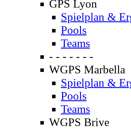
GPS Lyon
Spielplan & Er
Pools
Teams
- - - - - - -
WGPS Marbella
Spielplan & Er
Pools
Teams
WGPS Brive