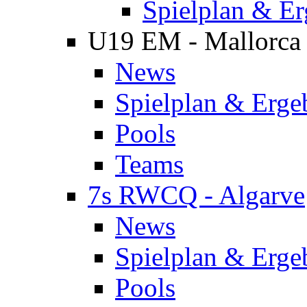
Spielplan & Er
U19 EM - Mallorca
News
Spielplan & Erge
Pools
Teams
7s RWCQ - Algarve
News
Spielplan & Erge
Pools