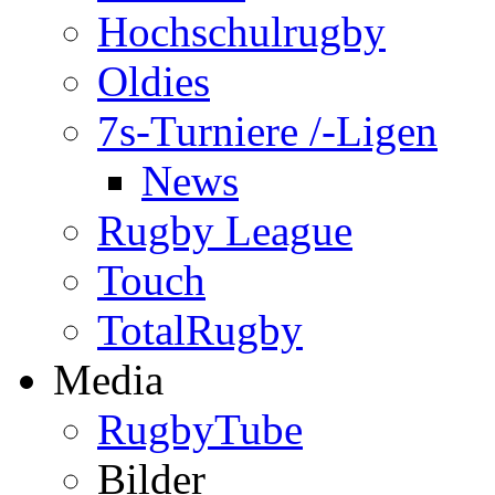
Hochschulrugby
Oldies
7s-Turniere /-Ligen
News
Rugby League
Touch
TotalRugby
Media
RugbyTube
Bilder