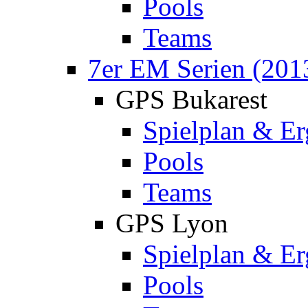
Pools
Teams
7er EM Serien (201
GPS Bukarest
Spielplan & Er
Pools
Teams
GPS Lyon
Spielplan & Er
Pools