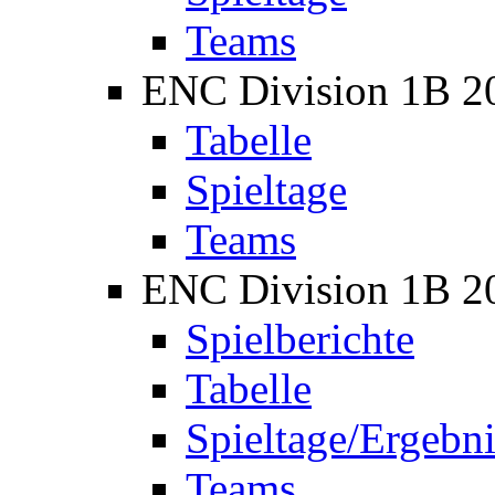
Teams
ENC Division 1B 2
Tabelle
Spieltage
Teams
ENC Division 1B 2
Spielberichte
Tabelle
Spieltage/Ergebni
Teams