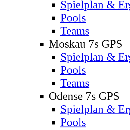
Spielplan & Er
Pools
Teams
Moskau 7s GPS
Spielplan & Er
Pools
Teams
Odense 7s GPS
Spielplan & Er
Pools