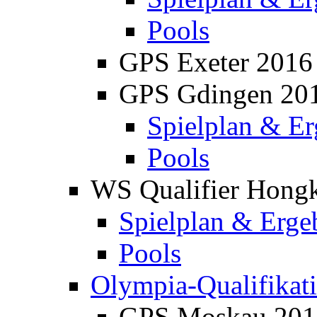
Pools
GPS Exeter 2016
GPS Gdingen 20
Spielplan & Er
Pools
WS Qualifier Hong
Spielplan & Erge
Pools
Olympia-Qualifikat
GPS Moskau 201