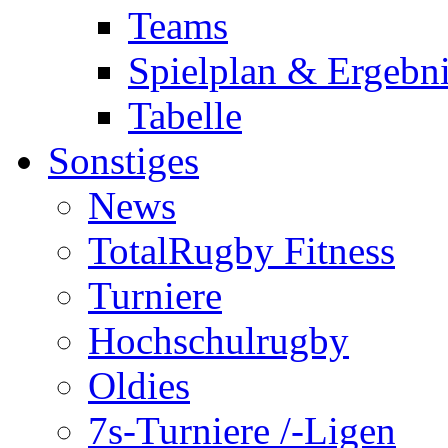
Teams
Spielplan & Ergebni
Tabelle
Sonstiges
News
TotalRugby Fitness
Turniere
Hochschulrugby
Oldies
7s-Turniere /-Ligen