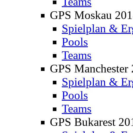
Teams
GPS Moskau 201
Spielplan & Er
Pools
Teams
GPS Manchester 
Spielplan & Er
Pools
Teams
GPS Bukarest 20