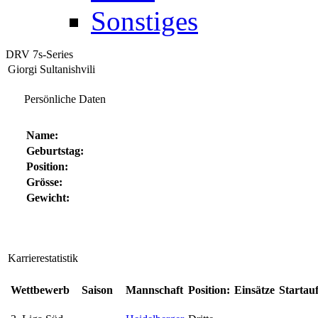
Sonstiges
DRV 7s-Series
Giorgi Sultanishvili
Persönliche Daten
Name:
Geburtstag:
Position:
Grösse:
Gewicht:
Karrierestatistik
Wettbewerb
Saison
Mannschaft
Position:
Einsätze
Startauf