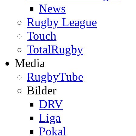
News
Rugby League
Touch
TotalRugby
Media
RugbyTube
Bilder
DRV
Liga
Pokal