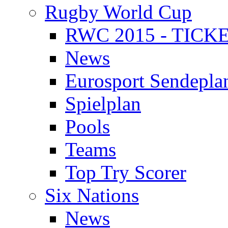
Rugby World Cup
RWC 2015 - TICK
News
Eurosport Sendepla
Spielplan
Pools
Teams
Top Try Scorer
Six Nations
News