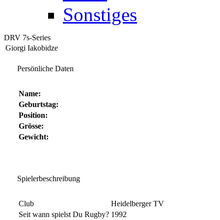
Sonstiges
DRV 7s-Series
Giorgi Iakobidze
Persönliche Daten
Name:
Geburtstag:
Position:
Grösse:
Gewicht:
Spielerbeschreibung
Club
Heidelberger TV
Seit wann spielst Du Rugby?
1992