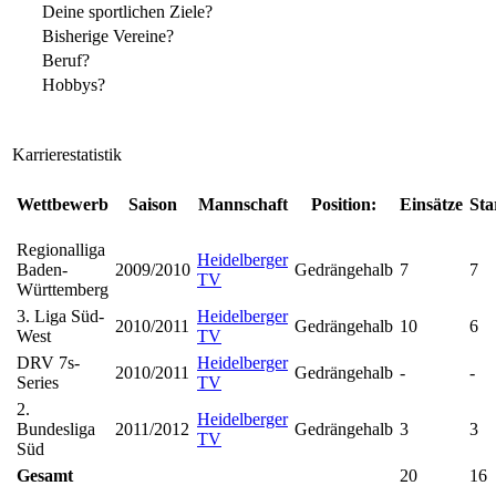
Deine sportlichen Ziele?
Bisherige Vereine?
Beruf?
Hobbys?
Karrierestatistik
Wettbewerb
Saison
Mannschaft
Position:
Einsätze
Sta
Regionalliga
Heidelberger
Baden-
2009/2010
Gedrängehalb
7
7
TV
Württemberg
3. Liga Süd-
Heidelberger
2010/2011
Gedrängehalb
10
6
West
TV
DRV 7s-
Heidelberger
2010/2011
Gedrängehalb
-
-
Series
TV
2.
Heidelberger
Bundesliga
2011/2012
Gedrängehalb
3
3
TV
Süd
Gesamt
20
16