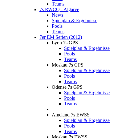
Teams
7s RWCQ - Algarve
News
Spielplan & Ergebnisse
Pools
Teams
7er EM Serien (2012)
Lyon 7s GPS
Spielplan & Ergebnisse
Pools
Teams
Moskau 7s GPS
Spielplan & Ergebnisse
Pools
Teams
Odense 7s GPS
Spielplan & Ergebnisse
Pools
Teams
- - - - - - -
Ameland 7s EWSS
Spielplan & Ergebnisse
Pools
Teams
Moskau 7s EWSS