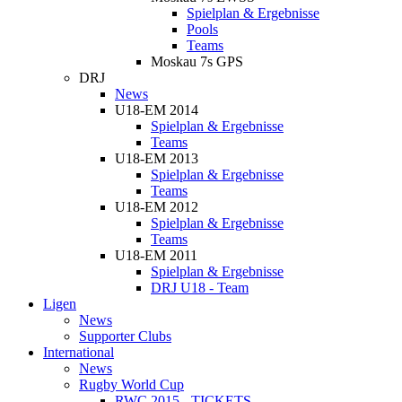
Spielplan & Ergebnisse
Pools
Teams
Moskau 7s GPS
DRJ
News
U18-EM 2014
Spielplan & Ergebnisse
Teams
U18-EM 2013
Spielplan & Ergebnisse
Teams
U18-EM 2012
Spielplan & Ergebnisse
Teams
U18-EM 2011
Spielplan & Ergebnisse
DRJ U18 - Team
Ligen
News
Supporter Clubs
International
News
Rugby World Cup
RWC 2015 - TICKETS