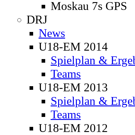
Moskau 7s GPS
DRJ
News
U18-EM 2014
Spielplan & Erge
Teams
U18-EM 2013
Spielplan & Erge
Teams
U18-EM 2012