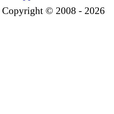
Copyright © 2008 - 2026