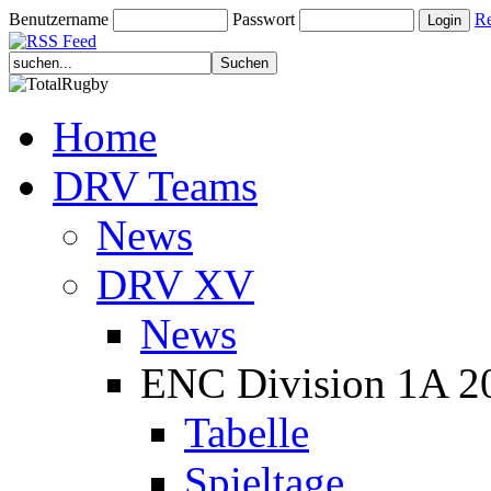
Benutzername
Passwort
Re
Home
DRV Teams
News
DRV XV
News
ENC Division 1A 2
Tabelle
Spieltage