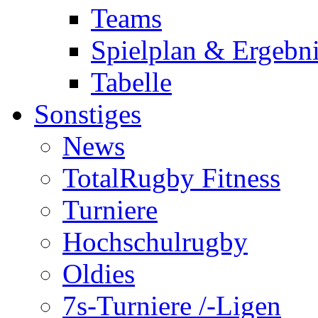
Teams
Spielplan & Ergebni
Tabelle
Sonstiges
News
TotalRugby Fitness
Turniere
Hochschulrugby
Oldies
7s-Turniere /-Ligen