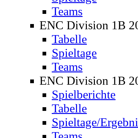
Teams
ENC Division 1B 2
Tabelle
Spieltage
Teams
ENC Division 1B 2
Spielberichte
Tabelle
Spieltage/Ergebni
Teams