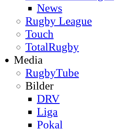
News
Rugby League
Touch
TotalRugby
Media
RugbyTube
Bilder
DRV
Liga
Pokal