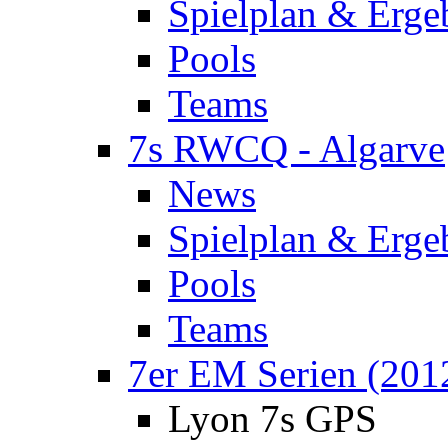
Spielplan & Erge
Pools
Teams
7s RWCQ - Algarve
News
Spielplan & Erge
Pools
Teams
7er EM Serien (201
Lyon 7s GPS