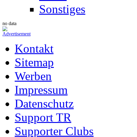
Sonstiges
no data
Kontakt
Sitemap
Werben
Impressum
Datenschutz
Support TR
Supporter Clubs