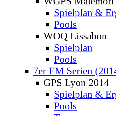
WGPS Malemort
Spielplan & Er
Pools
WOQ Lissabon
Spielplan
Pools
7er EM Serien (201
GPS Lyon 2014
Spielplan & Er
Pools