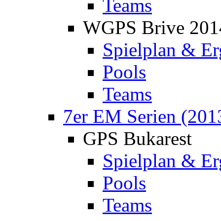
Teams
WGPS Brive 201
Spielplan & Er
Pools
Teams
7er EM Serien (201
GPS Bukarest
Spielplan & Er
Pools
Teams