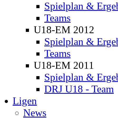
Spielplan & Erge
Teams
U18-EM 2012
Spielplan & Erge
Teams
U18-EM 2011
Spielplan & Erge
DRJ U18 - Team
Ligen
News