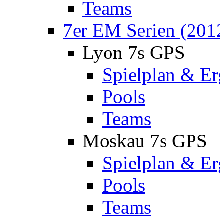
Teams
7er EM Serien (201
Lyon 7s GPS
Spielplan & Er
Pools
Teams
Moskau 7s GPS
Spielplan & Er
Pools
Teams