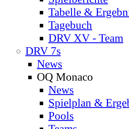
Tabelle & Ergebn
Tagebuch
DRV XV - Team
DRV 7s
News
OQ Monaco
News
Spielplan & Erge
Pools
Teams