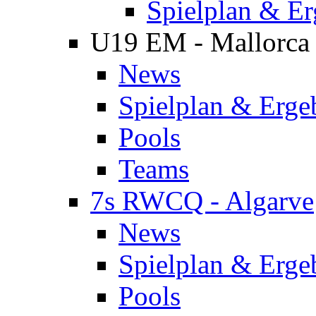
Spielplan & Er
U19 EM - Mallorca
News
Spielplan & Erge
Pools
Teams
7s RWCQ - Algarve
News
Spielplan & Erge
Pools