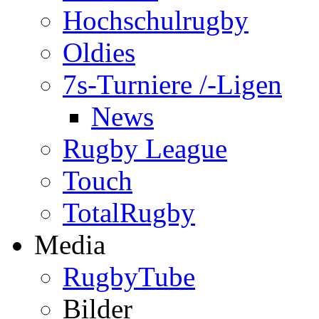
Hochschulrugby
Oldies
7s-Turniere /-Ligen
News
Rugby League
Touch
TotalRugby
Media
RugbyTube
Bilder