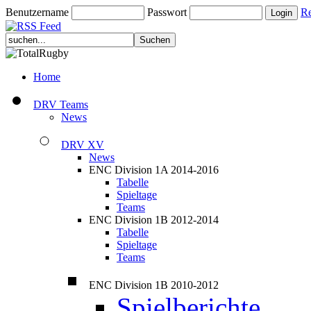
Benutzername
Passwort
Re
Home
DRV Teams
News
DRV XV
News
ENC Division 1A 2014-2016
Tabelle
Spieltage
Teams
ENC Division 1B 2012-2014
Tabelle
Spieltage
Teams
ENC Division 1B 2010-2012
Spielberichte