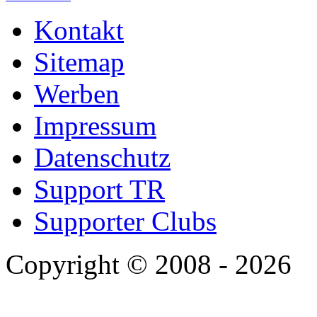
Kontakt
Sitemap
Werben
Impressum
Datenschutz
Support TR
Supporter Clubs
Copyright © 2008 - 2026