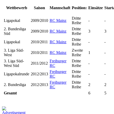
Wettbewerb
Saison
Mannschaft
Position:
Einsätze
Start
Dritte
Ligapokal
2009/2010
RC Mainz
-
-
Reihe
2. Bundesliga
Dritte
2009/2010
RC Mainz
3
3
Süd
Reihe
Dritte
Ligapokal
2010/2011
RC Mainz
-
-
Reihe
3. Liga Süd-
Zweite
2010/2011
RC Mainz
1
-
West
Reihe
3. Liga Süd-
Freiburger
Dritte
2011/2012
-
-
West Süd
RC
Reihe
Freiburger
Dritte
Ligapokalrunde
2012/2013
-
-
RC
Reihe
Freiburger
Dritte
2. Bundesliga
2012/2013
2
2
RC
Reihe
Gesamt
6
5