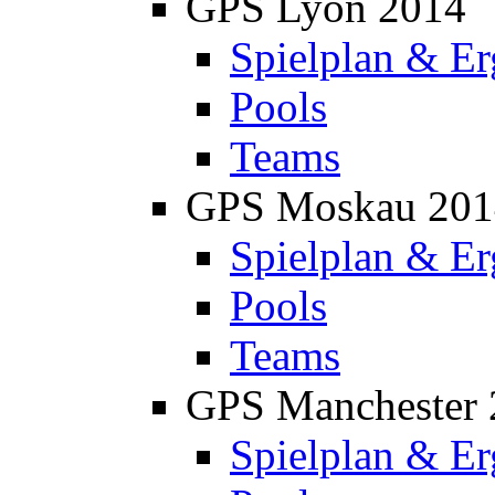
GPS Lyon 2014
Spielplan & Er
Pools
Teams
GPS Moskau 201
Spielplan & Er
Pools
Teams
GPS Manchester 
Spielplan & Er