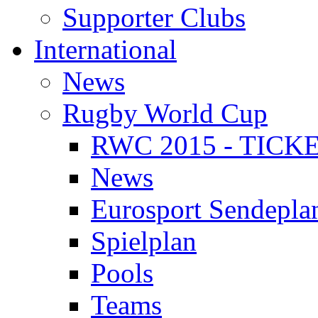
Supporter Clubs
International
News
Rugby World Cup
RWC 2015 - TICK
News
Eurosport Sendepla
Spielplan
Pools
Teams